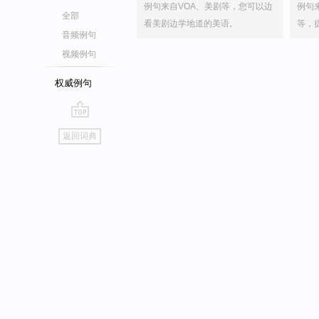
例句来自VOA、美剧等，您可以边
例句
全部
看美剧边学地道的美语。
等，
音频例句
视频例句
权威例句
go
返回词典
top