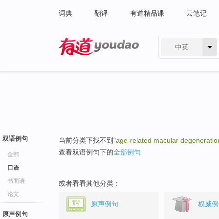
词典
翻译
有道精品课
云笔记
中英
有道 - 网易旗下搜索
双语例句
当前分类下找不到"
age-related macular degenerati
查看双语例句下的
全部例句
全部
口语
书面语
或者看看其他分类：
论文
原声例句
权威例
原声例句