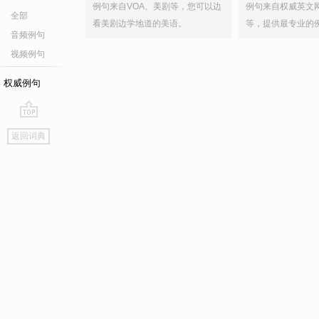
例句来自VOA、美剧等，您可以边
例句来自权威英文
全部
看美剧边学地道的美语。
等，提供最专业的
音频例句
视频例句
权威例句
go
返回词典
top