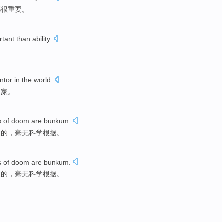
都
很
重要
。
rtant
than
ability
.
ntor
in the world.
明家
。
s
of
doom
are
bunkum
.
道
的
，毫无科学
根据
。
s
of
doom
are
bunkum
.
道
的
，毫无科学
根据
。