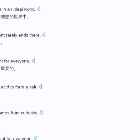
e
in
an ideal
world
.
在
理想
的
世界
中。
ent
rarely
ends
there.
束
。
nt
for
everyone
.
常
重要
的。
 acid
to form a
salt
.
omes from
curiosity
.
ant
for
everyone
.