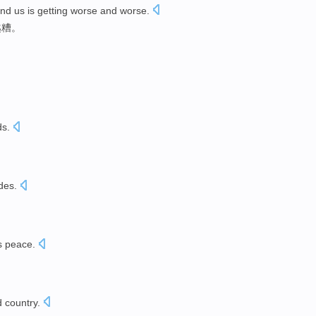
und
us
is
getting worse and worse
.
越
糟。
ds
.
ides
.
s
peace
.
d
country
.