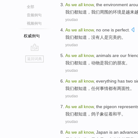
As
we
all
know
,
the
environment
aro
全部
我们
都
知道
，
我们
周围
的
环境
是
越来
音频例句
youdao
视频例句
As
we
all
know
,
no
one
is
perfect
.
权威例句
我们
都
知道
，
没有
人
是
完美的
。
youdao
go
As
we
all
know
,
animals
are
our
frien
返回词典
top
我们
都
知道
，
动物
是
我们
的
朋友
。
youdao
As
we
all
know
,
everything
has
two s
我们
都
知道
，
任何事情都
有
两面性
。
youdao
As
we
all
know
,
the pigeon
represent
我们
都
知道
，
鸽子
象征着
和平
。
youdao
As
we
all
know
,
Japan
is
an
advance