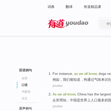
词典
翻译
有道精品课
中
有道 - 网易旗下搜索
双语例句
For instance
,
as
we
all
know
,
dogs
re
全部
例如
，
我们
都
知道
，
狗
通过
气味
来识
口语
youdao
书面语
As
we
all
know
,
China
has
the
largest
论文
众所周知
，
中国
是
世界上
人口
最多
的
youdao
原声例句