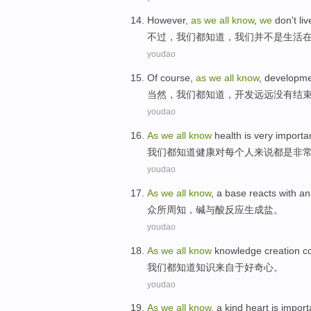
However
,
as
we
all
know
,
we
don't
liv
不过
，
我们
都
知道
，我们并
不是
生活
youdao
Of course
,
as
we
all
know
,
developm
当然
，
我们
都
知道
，
开发
远远没有
结
youdao
As
we
all
know
health
is
very
importa
我们
都
知道
健康
对
每个人来说都
是
非
youdao
As
we
all
know
, a
base reacts
with
an
众所周知
，
碱
与
酸
反应生成盐。
youdao
As
we
all
know
knowledge
creation
c
我们
都
知道
知识
来自
于
好奇心
。
youdao
As
we
all
know
,
a
kind
heart
is
import