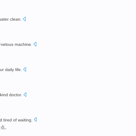
。
water
clean
.
velous
machine
.
ur daily
life
.
。
kind
doctor
.
 tired of
waiting
.
一点。