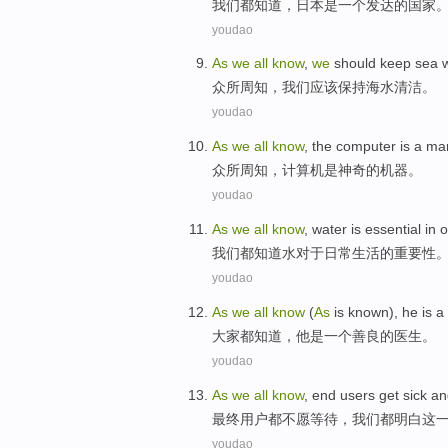
我们
都
知道
，
日本
是
一个
发达
的
国家
youdao
As
we
all
know
,
we
should
keep
sea 
众所周知
，
我们
应该
保持
海水
清洁
。
youdao
As
we
all
know
,
the computer
is a
mar
众所周知
，
计算机
是
神奇的
机器
。
youdao
As
we
all
know
,
water
is
essential
in
o
我们
都
知道
水
对于
日常
生活
的
重要性
youdao
As
we
all
know
(
As
is known),
he
is
a
大家
都
知道
，
他
是
一个
善良
的
医生
。
youdao
As
we
all
know
,
end
users
get
sick
and
最终
用户
都
不愿
等待
，
我们
都
明白
这
youdao