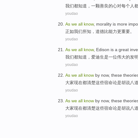
我们
都
知道
，
一颗
善良
的
心
对
每个人
youdao
As
we
all
know
,
morality
is
more
impo
正如
我们
所
知
，
道德
比
能力
更
重要
。
youdao
As
we
all
know
,
Edison
is
a
great
inve
我们
都
知道
，
爱迪生
是
一位
伟大的
发
youdao
As
we
all
know
by
now
,
these
theorie
大家
现在
都
清楚
这些
宿命论
是
胡说八
youdao
As
we
all
know
by
now
,
these
theorie
大家
现在
都
清楚
这些
宿命论
是
胡说八
youdao