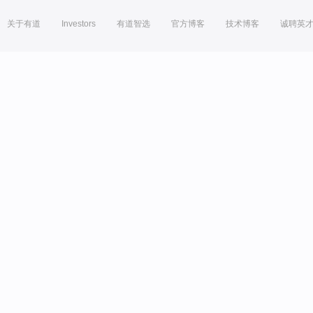
关于有道
Investors
有道智选
官方博客
技术博客
诚聘英