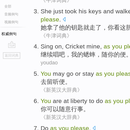
《牛津词典》
全部
She
just took
his
keys
and walk
音频例句
please
.
视频例句
她
拿
了
他
的
钥匙
就
走
了
，你看
这
权威例句
《牛津词典》
Sing
on,
Cricket mine
,
as
you
p
go
继续唱
吧，我的
蟋蟀
，
随
你的便
返回词典
top
youdao
You
may go or
stay
as
you
plea
去留
听便
。
《新英汉大辞典》
You
are
at liberty to do
as
you
p
你
可以随意
行事。
《新英汉大辞典》
Do
as
you
please
.