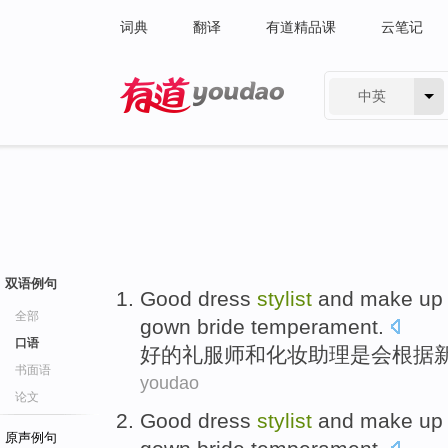
词典
翻译
有道精品课
云笔记
中英
有道 - 网易旗下搜索
双语例句
Good
dress
stylist
and
make up
全部
gown
bride
temperament
.
口语
好的
礼服
师
和
化妆
助理
是
会
根据
书面语
youdao
论文
Good
dress
stylist
and
make up
原声例句