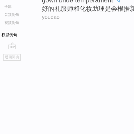
gown
bride
temperament
.
全部
好的
礼服
师
和
化妆
助理
是
会
根据
音频例句
youdao
视频例句
权威例句
go
返回词典
top