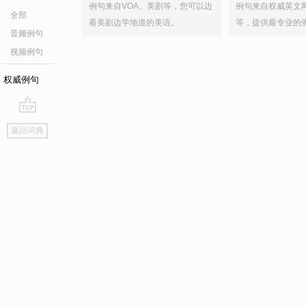
例句来自VOA、美剧等，您可以边
例句来自权威英文
全部
看美剧边学地道的美语。
等，提供最专业的
音频例句
视频例句
权威例句
go
返回词典
top