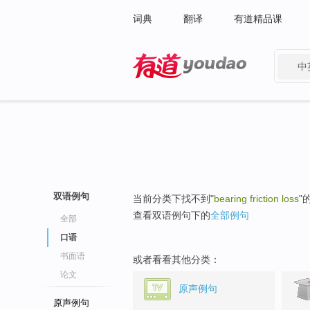
词典
翻译
有道精品课
中
有道 - 网易旗下搜索
双语例句
当前分类下找不到"
bearing friction loss
"
查看双语例句下的
全部例句
全部
口语
书面语
或者看看其他分类：
论文
原声例句
原声例句