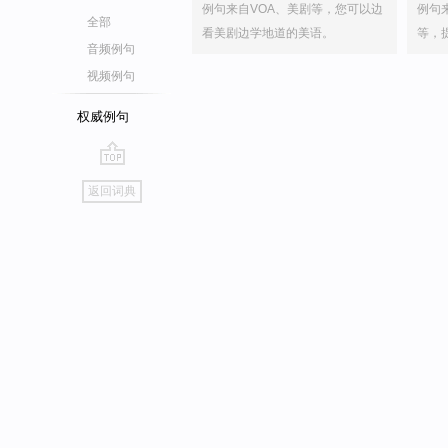
例句来自VOA、美剧等，您可以边
例句
全部
看美剧边学地道的美语。
等，
音频例句
视频例句
权威例句
go
返回词典
top