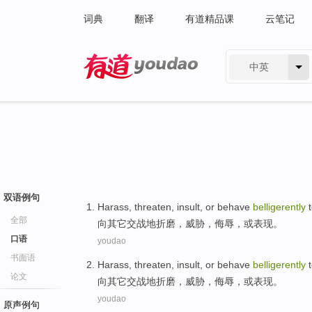
词典
翻译
有道精品课
云笔记
中英
有道 - 网易旗下搜索
双语例句
Harass
,
threaten
,
insult
,
or
behave
belligerently
全部
向
其它
交战地
折磨
，
威胁
，
侮辱
，
或
表现
。
口语
youdao
书面语
Harass
,
threaten
,
insult
,
or
behave
belligerently
论文
向
其它
交战地
折磨
，
威胁
，
侮辱
，
或
表现
。
youdao
原声例句