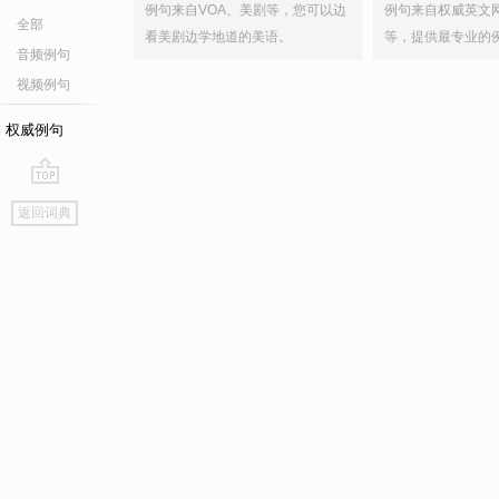
例句来自VOA、美剧等，您可以边
例句来自权威英文
全部
看美剧边学地道的美语。
等，提供最专业的
音频例句
视频例句
权威例句
go
返回词典
top