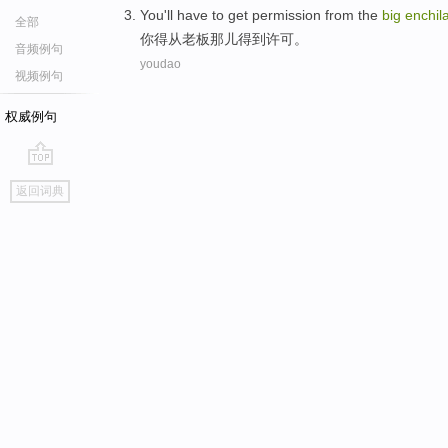
You
'll have to
get
permission
from
the
big
enchil
全部
你
得
从
老板那儿
得到
许可
。
音频例句
youdao
视频例句
权威例句
go
返回词典
top