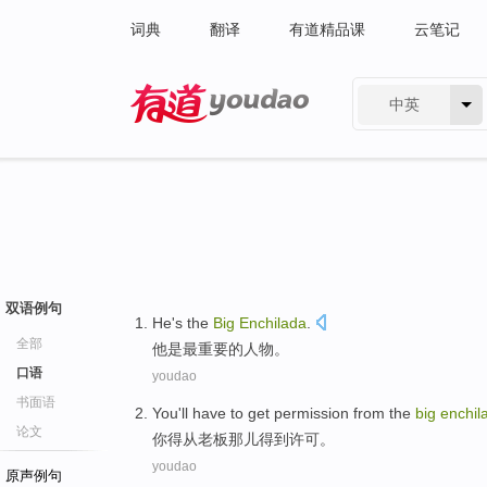
词典
翻译
有道精品课
云笔记
中英
有道 - 网易旗下搜索
双语例句
He
's
the
Big
Enchilada
.
全部
他
是
最
重要
的人物。
口语
youdao
书面语
You
'll have to
get
permission
from
the
big
enchil
论文
你
得
从
老板那儿
得到
许可
。
youdao
原声例句