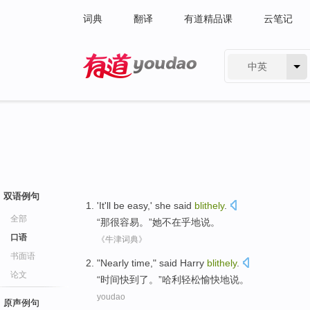
词典
翻译
有道精品课
云笔记
中英
有道 - 网易旗下搜索
双语例句
'
It
'll be easy
,'
she
said
blithely
.
全部
“
那
很
容易。”
她
不在乎地
说
。
口语
《牛津词典》
书面语
"
Nearly
time
,"
said
Harry
blithely
.
论文
“
时间
快
到了。”
哈利
轻松
愉快
地
说
。
youdao
原声例句