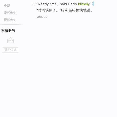
"
Nearly
time
,"
said
Harry
blithely
.
全部
“
时间
快
到了。”
哈利
轻松
愉快
地
说
。
音频例句
youdao
视频例句
权威例句
go
返回词典
top