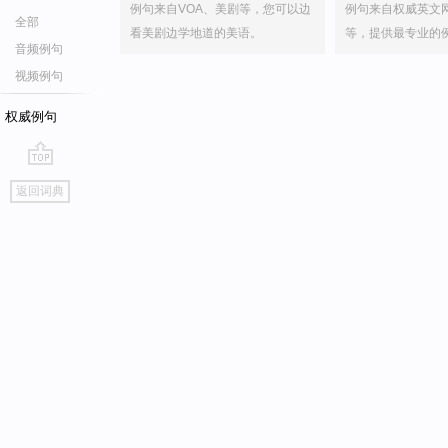
例句来自VOA、美剧等，您可以边
例句来自权威英文
全部
看美剧边学地道的美语。
等，提供最专业的
音频例句
视频例句
权威例句
go
返回词典
top