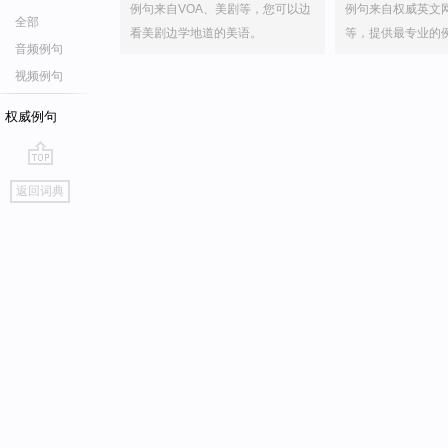
例句来自VOA、美剧等，您可以边
例句来自权威英文
全部
看美剧边学地道的美语。
等，提供最专业的
音频例句
视频例句
权威例句
go
返回词典
top