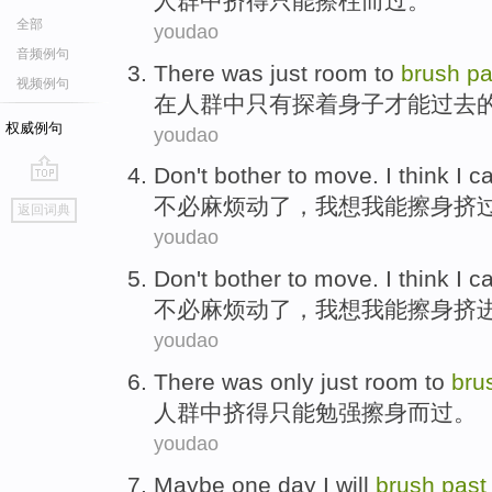
人群
中挤
得只能
擦
柱而过。
全部
youdao
音频例句
There
was
just
room
to
brush
pa
视频例句
在
人群
中
只有
探着身子
才能
过去
权威例句
youdao
Don't
bother
to
move
.
I
think
I
c
go
不必
麻烦
动了
，
我
想
我
能
擦
身挤
返回词典
top
youdao
Don't
bother
to
move
.
I
think
I
c
不必
麻烦
动了
，
我
想
我
能
擦
身挤
youdao
There was
only just
room to
bru
人群中挤得
只能
勉强
擦身而过。
youdao
Maybe
one
day
I
will
brush
past