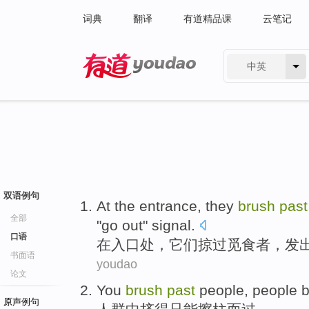
词典
翻译
有道精品课
云笔记
中英
有道 - 网易旗下搜索
双语例句
At
the entrance
,
they
brush
past
全部
"
go out
"
signal
.
口语
在
入口处
，
它们
掠过
觅食者，
发
书面语
youdao
论文
You
brush
past
people
, people
原声例句