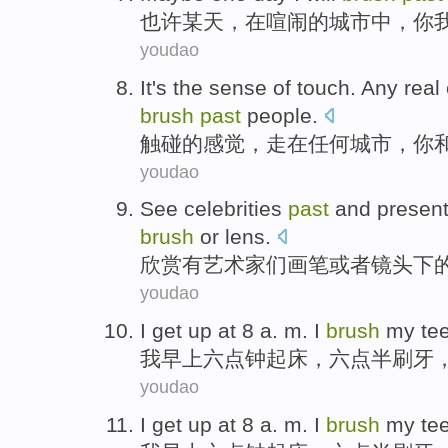
也许
某
天
，
在
喧闹
的
城市
中，
你
youdao
It
's
the
sense
of
touch
.
Any real
brush
past
people
.
触碰
的
感觉
，
走在
任何
城市
，
你
youdao
See
celebrities
past
and presen
brush
or
lens
.
欣赏
有
艺术家
们
画笔
或者
镜头
下
youdao
I
get up
at 8 a. m
. I
brush
my tee
我
早上六点钟
起床
，六点半
刷牙
youdao
I
get up
at 8 a. m
. I
brush
my tee