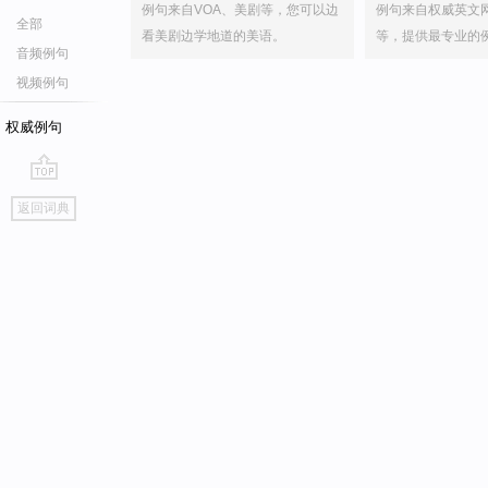
例句来自VOA、美剧等，您可以边
例句来自权威英文
全部
看美剧边学地道的美语。
等，提供最专业的
音频例句
视频例句
权威例句
go
返回词典
top