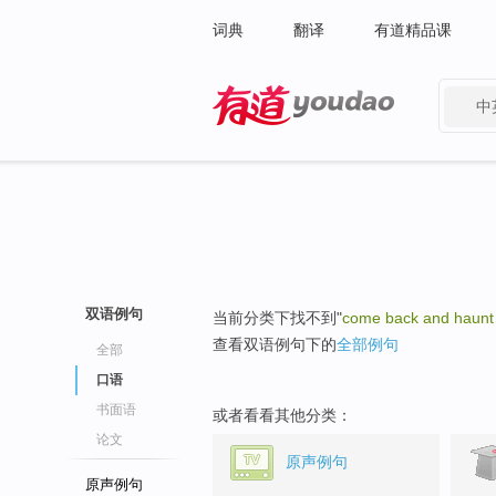
词典
翻译
有道精品课
中
有道 - 网易旗下搜索
双语例句
当前分类下找不到"
come back and haun
查看双语例句下的
全部例句
全部
口语
书面语
或者看看其他分类：
论文
原声例句
原声例句