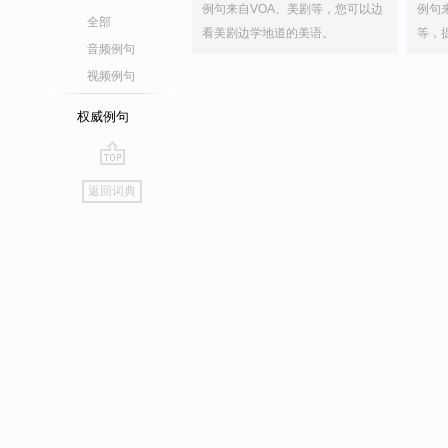
例句来自VOA、美剧等，您可以边
例句
全部
看美剧边学地道的美语。
等，
音频例句
视频例句
权威例句
go
返回词典
top