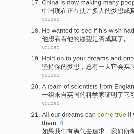
China
is
now
making
many
peop
中国
现在
正在使
许多
人
的
梦想
成
youdao
He
wanted to
see if
his
wish
had
他
想
看看
他
的
愿望
是否
成真
了。
youdao
Hold on to
your
dreams
and
one
坚持
你
的
梦想
，
总有
一
天
它
会
实
youdao
A
team
of
scientists
from
Engla
一
组
来自
英国
的
科学家
证明
了
它
youdao
All
our
dreams
can
come
true
if
them
.
如果
我们
有
勇气
去
追求
，
我们
所