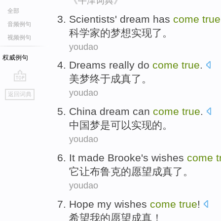
《牛津词典》
全部
Scientists'
dream
has
come
true
音频例句
科学家
的
梦想
实现
了
。
视频例句
youdao
权威例句
Dreams
really do
come
true
.
美梦
终于
成真
了。
go
youdao
返回词典
top
China
dream
can
come
true
.
中国
梦是
可以
实现
的。
youdao
It
made
Brooke's
wishes
come
t
它
让
布鲁克
的
愿望
成真
了。
youdao
Hope
my
wishes
come
true
!
希望
我
的
愿望
成真
！