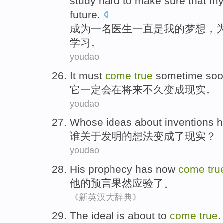
study
hard to make
sure that m
future.
成为
一
名
医生
一直
是
我
的
梦想
，
学习
。
youdao
It
must
come
true
sometime
so
它
一定
会
在将来
不久
变成
现实。
youdao
Whose
ideas
about
inventions
谁
关于
发明
的
想法
变成
了
现实
？
youdao
His
prophecy
has now
come
tru
他
的
预言
果然应验了。
《新英汉大辞典》
The ideal
is about to
come
true
.