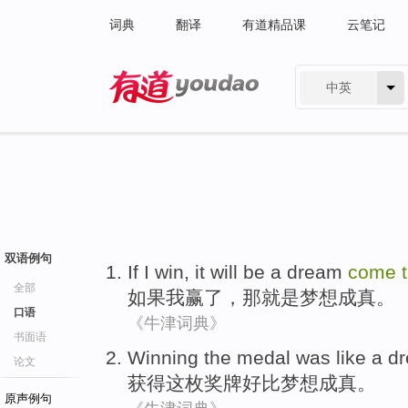
词典
翻译
有道精品课
云笔记
中英
有道 - 网易旗下搜索
双语例句
If
I
win
,
it
will be
a
dream
come
全部
如果
我
赢了
，
那
就是
梦想
成真
。
口语
《牛津词典》
书面语
Winning
the
medal was
like a
d
论文
获得
这
枚
奖牌
好比
梦想
成真
。
原声例句