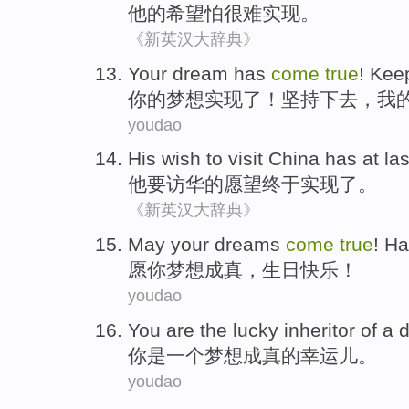
他
的
希望
怕
很难
实现
。
《新英汉大辞典》
Your
dream
has
come
true
!
Kee
你
的
梦想
实现
了！
坚持
下去，
我
youdao
His
wish
to
visit China has
at las
他
要
访华
的
愿望
终于
实现
了。
《新英汉大辞典》
May
your
dreams
come
true
!
Ha
愿
你
梦想
成真
，
生日
快乐
！
youdao
You
are
the
lucky inheritor
of
a
你
是
一个
梦想
成真
的
幸运儿
。
youdao