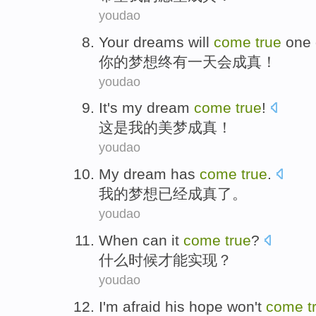
youdao
Your
dreams
will
come
true
one
你
的
梦想终
有一
天
会
成真
！
youdao
It
's
my
dream
come
true
!
这
是
我
的
美梦
成真
！
youdao
My
dream
has
come
true
.
我
的
梦想
已经
成真
了。
youdao
When
can it
come
true
?
什么时候
才能
实现
？
youdao
I'm afraid
his
hope
won
't
come
t