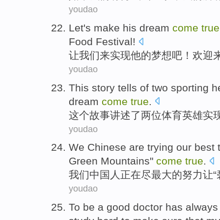
youdao
Let
's make
his
dream
come
true
Food Festival
!
让我们
来
实现
他
的梦想吧！
欢迎
youdao
This
story
tells
of
two
sporting
h
dream
come
true
.
这个
故事
讲述
了
两位
体育
英雄
实
youdao
We
Chinese
are
trying our
best
Green Mountains
"
come
true
.
我们
中国人
正在
尽
最大的
努力
让
“
youdao
To be
a
good doctor
has always