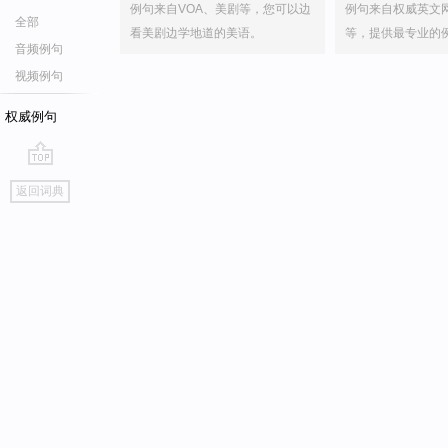
例句来自VOA、美剧等，您可以边
例句来自权威英文
全部
看美剧边学地道的美语。
等，提供最专业的
音频例句
视频例句
权威例句
go
返回词典
top