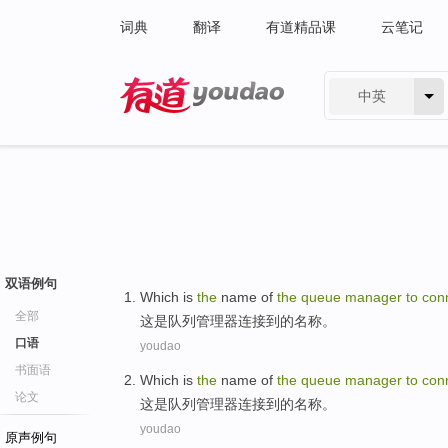
词典
翻译
有道精品课
云笔记
中英
有道 - 网易旗下搜索
双语例句
Which
is
the
name
of
the
queue
manager
to
con
全部
这
是
队列
管理
器
连接
到
的
名称
。
口语
youdao
书面语
Which
is
the
name
of
the
queue
manager
to
con
论文
这
是
队列
管理
器
连接
到
的
名称
。
youdao
原声例句