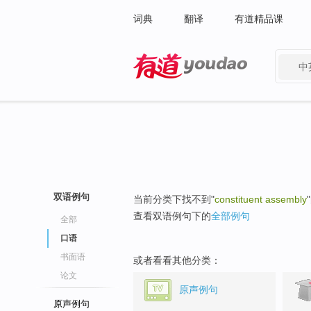
词典
翻译
有道精品课
中
有道 - 网易旗下搜索
双语例句
当前分类下找不到"
constituent assembly
查看双语例句下的
全部例句
全部
口语
书面语
或者看看其他分类：
论文
原声例句
原声例句