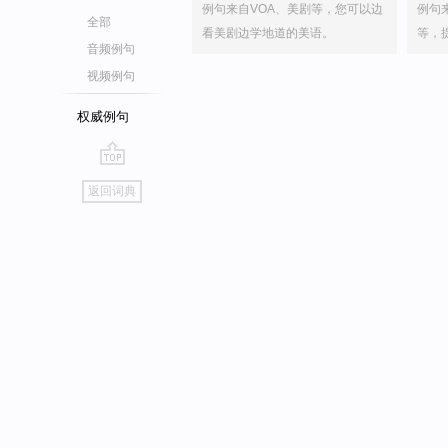
例句来自VOA、美剧等，您可以边
例句
全部
看美剧边学地道的美语。
等，
音频例句
视频例句
权威例句
go
返回词典
top