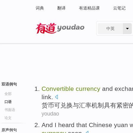
词典
翻译
有道精品课
云笔记
中英
有道 - 网易旗下搜索
双语例句
Convertible
currency
and
excha
全部
link
.
口语
货币
可兑换
与
汇率
机制
具有
紧密
书面语
youdao
论文
And I
heard that
Chinese
yuan
w
原声例句