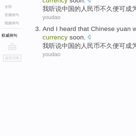
currency
soon
.
全部
我
听说
中国
的
人民币
不久
便可
成
音频例句
youdao
视频例句
And I
heard that
Chinese
yuan
w
权威例句
currency
soon
.
我
听说
中国
的
人民币
不久
便可
成
youdao
go
返回词典
top