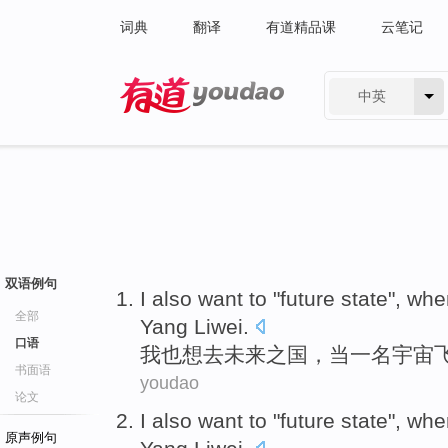
词典
翻译
有道精品课
云笔记
中英
有道 - 网易旗下搜索
双语例句
I
also
want
to
"
future
state
",
whe
全部
Yang
Liwei
.
口语
我
也
想
去
未来
之
国
，
当
一名
宇宙
书面语
youdao
论文
I
also
want
to
"
future
state
",
whe
原声例句