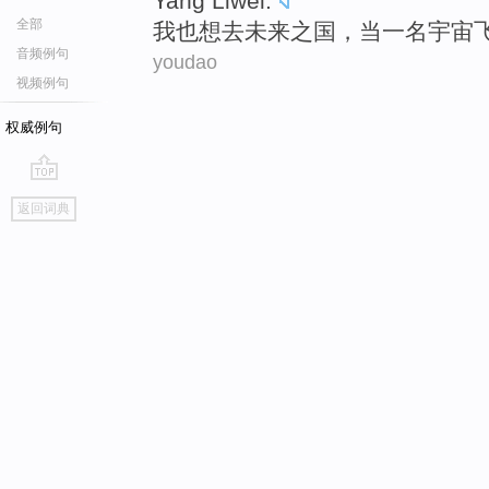
Yang
Liwei
.
全部
我
也
想
去
未来
之
国
，
当
一名
宇宙
音频例句
youdao
视频例句
权威例句
go
返回词典
top