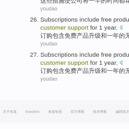
这些
措施
使
公司
将
一半
的
时间
都
youdao
Subscriptions
include
free
produ
customer
support
for
1
year
.
订购
包含
免费
产品
升级
和
一
年
的
youdao
Subscriptions
include
free
produ
customer
support
for
1
year
.
订购
包含
免费
产品
升级
和
一
年
的
youdao
关于有道
Investors
有道智选
官方博客
技术博客
诚聘英