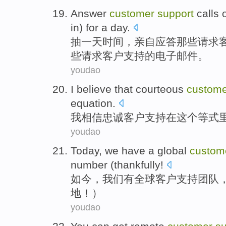
Answer
customer
support
calls
in) for
a
day
.
抽
一
天时间
，亲自
应答
那些请求
些请求客户支持的电子邮件。
youdao
I
believe that
courteous
custome
equation
.
我
相信
忠诚
客户
支持
在
这个
等式
youdao
Today
,
we
have
a
global
custom
number
(
thankfully
!
如今
，
我们
有
全球
客户
支持
团队
地
！）
youdao