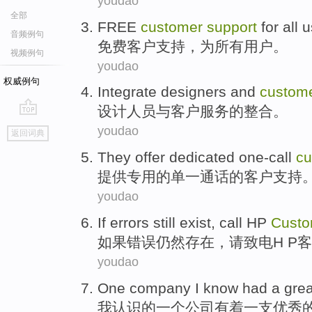
youdao
全部
FREE
customer
support
for
all
u
音频例句
免费
客户
支持
，
为
所有
用户
。
视频例句
youdao
权威例句
Integrate
designers
and
custom
设计人员
与
客户
服务
的
整合
。
go
youdao
返回词典
top
They
offer
dedicated
one-call
cu
提供
专用的
单一通话
的
客户
支持
youdao
If
errors
still
exist
,
call HP
Custo
如果
错误
仍然
存在
，
请
致电H P
客
youdao
One
company
I
know
had
a
grea
我
认识
的
一个
公司
有着一支
优秀