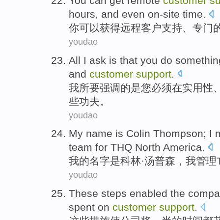
You
can
get
remote
customer
su
hours
,
and even
on-site
time
.
你
可以
获得
远程
客户
支持
、
专门
youdao
All
I
ask
is
that
you
do somethin
and
customer
support
.
我
所要强调
的
是
您
必须在
实用性
些
功夫。
youdao
My
name
is
Colin
Thompson
;
I
team
for THQ
North America
.
我
的
名字
是
科林
·
汤普森
，
我
管理
youdao
These
steps
enabled
the
compa
spent
on
customer
support
.