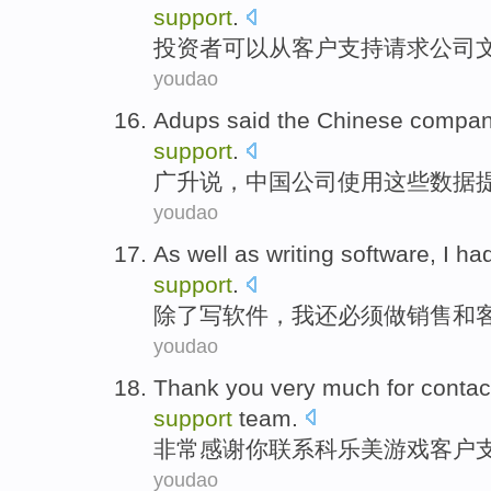
support
.
投资者
可以
从
客户
支持
请求
公司
youdao
Adups
said
the Chinese
compa
support
.
广升
说
，
中国
公司
使用
这些
数据
youdao
As well as
writing
software
,
I
had
support
.
除了
写
软件
，
我
还
必须
做
销售
和
youdao
Thank
you
very much for
contac
support
team
.
非常感谢
你
联系
科
乐美游戏
客户
youdao