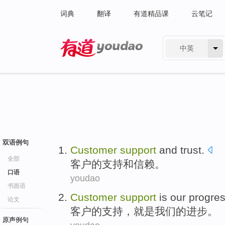
词典
翻译
有道精品课
云笔记
中英
有道 - 网易旗下搜索
双语例句
Customer
support
and
trust
.
全部
客户
的
支持
和
信赖
。
口语
youdao
书面语
Customer
support
is
our
progre
论文
客户
的
支持
，
就是
我们
的
进步
。
原声例句