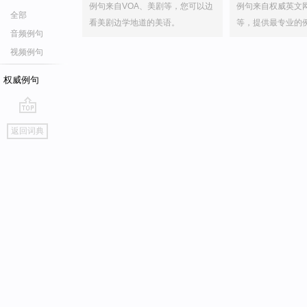
例句来自VOA、美剧等，您可以边
例句来自权威英文
全部
看美剧边学地道的美语。
等，提供最专业的
音频例句
视频例句
权威例句
go
返回词典
top