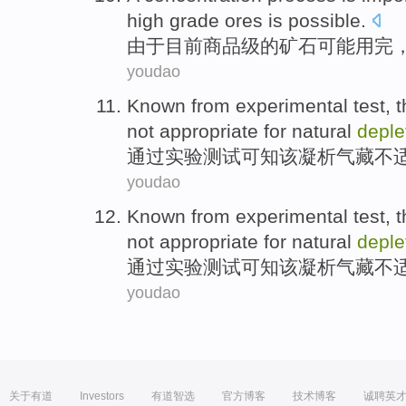
high
grade
ores
is
possible
.
由于
目前
商品
级
的
矿石
可能
用完
youdao
Known
from
experimental
test
,
t
not appropriate for natural
deple
通过
实验
测试
可知
该
凝析
气藏不
youdao
Known
from
experimental
test
,
t
not appropriate for natural
deple
通过
实验
测试
可知
该
凝析
气藏不
youdao
关于有道
Investors
有道智选
官方博客
技术博客
诚聘英