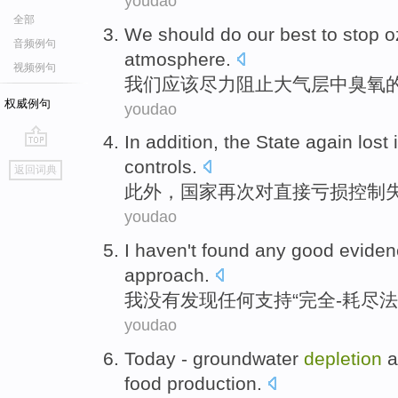
youdao
全部
We
should
do our best to
stop
o
音频例句
atmosphere
.
视频例句
我们
应该
尽力
阻止
大气层
中
臭氧
权威例句
youdao
In addition
, the
State
again
lost
go
controls
.
返回词典
top
此外
，
国家
再次
对
直接
亏损
控制
youdao
I
haven't
found
any
good
eviden
approach
.
我
没有
发现
任何
支持“完全-
耗尽
法
youdao
Today
-
groundwater
depletion
a
food
production
.