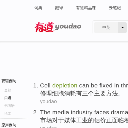
词典
翻译
有道精品课
云笔记
中英
有道 - 网易旗下搜索
双语例句
Cell
depletion
can be fixed
in
th
全部
修理
细胞
消耗
有
三个
主要
方法
。
口语
youdao
书面语
The
media
industry
faces
drama
论文
市场对于
媒体
工业
的
估价
正
面临
原声例句