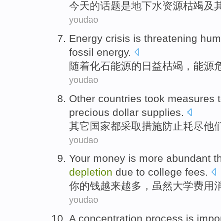
今天
的话题是
地下水
资源
枯竭
及
youdao
Energy
crisis
is threatening
hum
fossil
energy
.
随着
化石
能源
的
日益枯竭
，能源
youdao
Other
countries
took measures
precious
dollar
supplies
.
其它
国家
都
采取
措施
防止
耗尽
他
youdao
Your
money
is
more
abundant t
depletion
due
to
college
fees
.
你
的
钱
越来越
多
，
虽然
大学
费用
youdao
A
concentration
process
is
impo