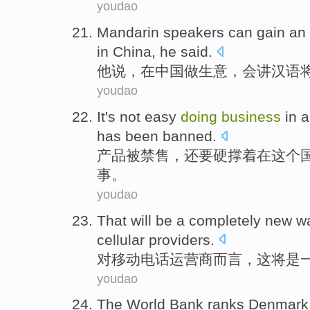
youdao
Mandarin
speakers
can gain an
in
China
,
he
said
.
他
说
，
在
中国
做生意
，会
讲
汉语
youdao
It's
not
easy
doing
business
in
a
has been
banned
.
产品
被
禁售，还要硬撑着
在
这个
事。
youdao
That
will
be
a
completely new
w
cellular
providers
.
对
移动电话
运营商而言
，
这
将
是
youdao
The
World
Bank
ranks Denmark