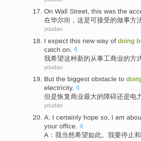
On
Wall Street
,
this
was
the acc
在
华尔街
，
这
是
可
接受
的
做事
方
youdao
I
expect
this
new
way
of
doing
b
catch on
.
我
希望
这种
新的
从事
工商业
的
方
youdao
But
the
biggest
obstacle
to
doin
electricity
.
但是
恢复
商业
最大
的
障碍还是
电
youdao
A
:
I
certainly
hope
so
, I am
abou
your
office.
A
：
我
当然
希望
如此
。我
要
停止
和