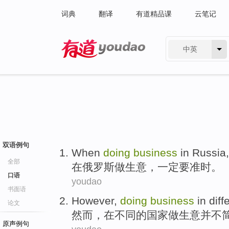
词典
翻译
有道精品课
云笔记
中英
有道 - 网易旗下搜索
双语例句
When
doing
business
in
Russia
全部
在
俄罗斯
做生意
，
一定
要
准时
。
口语
youdao
书面语
However
,
doing
business
in
diff
论文
然而
，
在
不同
的
国家
做生意
并不
原声例句