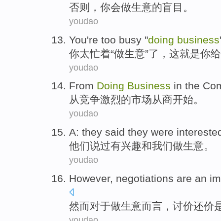
否则
，
你
会
做生意
的
盲目
。
youdao
You
're
too
busy
"
doing
business
你
太
忙着
“
做生意
”了，
这就是
你
给
youdao
From
Doing
Business
in the
Com
从
竞争激烈
的
市场从商开始
。
youdao
A:
they
said
they
were intereste
他们
说
过
有
兴趣
和
我们
做生意
。
youdao
However
,
negotiations
are
an im
然而
对于
做生意而言，
讨价还价
youdao