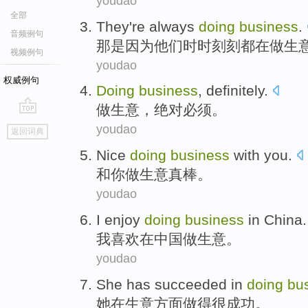
youdao
全部
They're
always
doing
business
.
音频例句
那是因为
他们
时时刻刻都在做生
视频例句
youdao
权威例句
Doing
business
,
definitely
.
做生意
，
绝对必须
。
go
youdao
返回词典
top
Nice
doing
business
with
you
.
和
你
做生意
真棒
。
youdao
I
enjoy
doing
business
in
China
.
我
喜欢
在
中国
做生意
。
youdao
She
has
succeeded
in
doing
bu
她
在
生意
方面
做得
很
成功
。