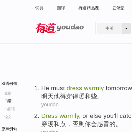
词典
翻译
有道精品课
云笔记
中英
有道 - 网易旗下搜索
双语例句
He
must
dress
warmly
tomorrow
全部
明天
他
得
穿
得
暖和些
。
口语
youdao
书面语
Dress
warmly
,
or else
you
'll
catc
论文
穿
暖和点
，
否则
你
会
感冒
的。
原声例句