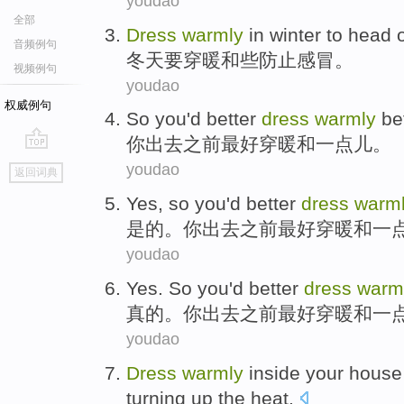
youdao
全部
Dress
warmly
in winter
to
head
音频例句
冬天
要
穿
暖和些
防止
感冒
。
视频例句
youdao
权威例句
So
you
'd better
dress
warmly
be
你
出去
之前
最好
穿
暖和一点儿
。
go
youdao
返回词典
top
Yes
, so
you
'd better
dress
warm
是的
。
你
出去
之前
最好
穿
暖和一
youdao
Yes
. So
you
'd better
dress
warm
真的
。
你
出去
之前
最好
穿
暖和一
youdao
Dress
warmly
inside
your
house
turning up
the heat
.