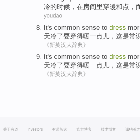
冷
的
时候
，在
房间里
穿
暖和
点，
youdao
It
's
common sense
to
dress
mo
天
冷
了
要
穿
得暖
一点儿
，
这
是
常
《新英汉大辞典》
It
's
common sense
to
dress
mo
天
冷
了
要
穿
得暖
一点儿
，
这
是
常
《新英汉大辞典》
关于有道
Investors
有道智选
官方博客
技术博客
诚聘英