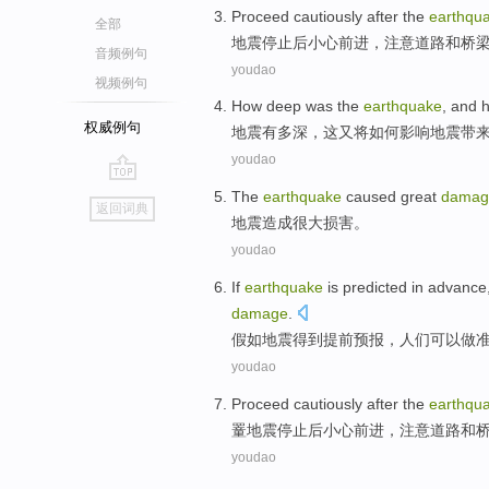
Proceed cautiously
after
the
earthqu
全部
地震
停止
后
小心
前进，
注意
道路
和
桥
音频例句
youdao
视频例句
How
deep
was the
earthquake
,
and
权威例句
地震
有
多
深
，
这
又
将如何
影响
地震带
youdao
go
The
earthquake
caused
great
damag
返回词典
top
地震
造成
很大
损害
。
youdao
If
earthquake
is
predicted
in advance
damage
.
假如
地震
得到
提前
预报
，
人们
可以
做
youdao
Proceed
cautiously
after
the
earthqu
罿
地震
停止
后
小心
前进，
注意
道路
和
youdao