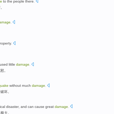
e
to
the
people
there
.
害
。
amage
.
roperty
.
used
little
damage
.
宽慰
。
quake
without
much
damage
.
大
破坏。
ical
disaster
, and can cause
great
damage
.
性
极大
。