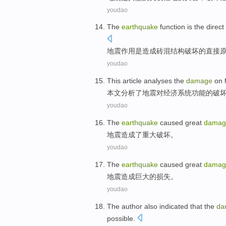
youdao
The
earthquake
function
is
the
direct
地震
作用
是
造成砖混
结构
破坏
的
直接
youdao
This article
analyses
the
damage
on
本文
分析
了地震
对
经济
系统
功能
的
破
youdao
The
earthquake
caused
great
damag
地震
造成了
重大
破坏
。
youdao
The
earthquake
caused
great
damag
地震
造成
巨大的
损失
。
youdao
The author
also
indicated
that the
da
possible
.