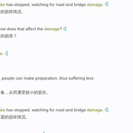
ake
has
stopped
,
watching for
road
and
bridge
damage
.
梁
的
损坏情况
。
how
does
that
affect
the
damage
?
来的
损害
？
e
.
,
people
can
make
preparation
,
thus
suffering
less
准备
，
从而
遭受
较小
的
损失
。
ake
has
stopped
,
watching for
road
and
bridge
damage
.
桥梁
的
损坏情况
。