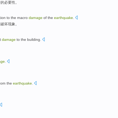
害
的
必要性。
tion
to
the
macro
damage
of
the
earthquake
.
观
破坏现象
。
t
damage
to the
building
.
age
.
rom
the
earthquake
.