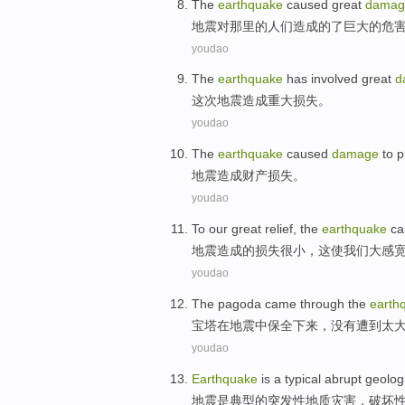
The
earthquake
caused
great
damag
地震
对
那里
的
人们
造成
的了巨大的
危
youdao
The
earthquake
has involved
great
d
这次
地震造成重大损失。
youdao
The
earthquake
caused
damage
to
p
地震
造成
财产
损失
。
youdao
To
our
great
relief
,
the
earthquake
ca
地震
造成
的
损失
很小
，
这
使
我们
大
感
youdao
The pagoda came through
the
earth
宝塔
在
地震
中保全下来，
没有
遭到
太
youdao
Earthquake
is
a typical
abrupt
geolog
地震
是
典型
的
突发性
地质
灾害
，
破坏