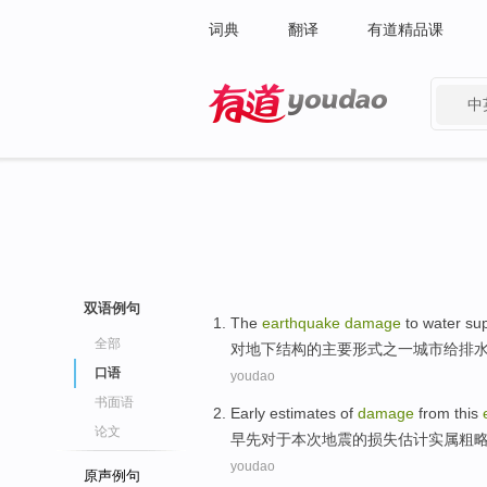
词典
翻译
有道精品课
中
有道 - 网易旗下搜索
双语例句
The
earthquake
damage
to
water su
全部
对
地下结构的主要形式之一城市
给排
口语
youdao
书面语
Early
estimates
of
damage
from
this
论文
早先
对于
本次
地震
的
损失
估计
实属
粗
youdao
原声例句