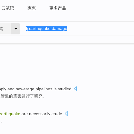
云笔记
惠惠
更多产品
英
pply and sewerage
pipelines
is studied
.
水
管道
的
震害
进行了研究。
earthquake
are necessarily
crude
.
略
。