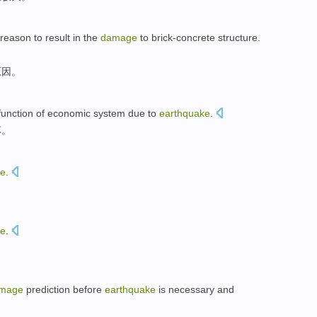
reason
to result in the
damage
to
brick-concrete
structure
.
原因
。
function
of
economic
system
due to
earthquake
.
坏
。
e
.
e
.
mage
prediction
before
earthquake
is
necessary and