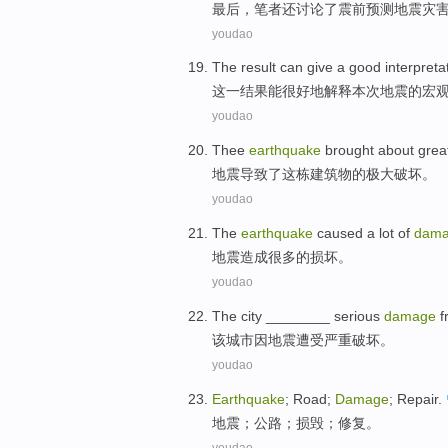
最后
，笔者
还
讨论了震
前
预测
地震灾
youdao
The
result
can give
a good
interpreta
这
一
结果
能
很
好地
解释
本次地震
的
宏
youdao
Thee
earthquake
brought
about
grea
地震
导致了这栋
建筑物
的极大
破坏
。
youdao
The
earthquake
caused
a lot
of
dam
地震
造成
很多
的
损坏
。
youdao
The
city
________
serious
damage
f
该
城市
因
地震
遭受
严重
破坏
。
youdao
Earthquake
;
Road
;
Damage
;
Repair
.
地震
；
公路
；
损毁
；
修复
。
youdao