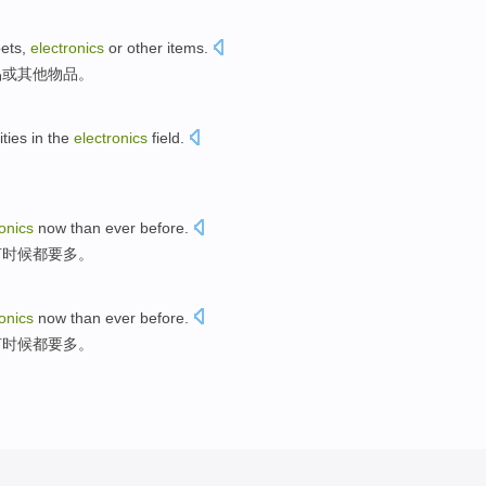
ets
,
electronics
or
other
items
.
品
或
其他
物品
。
ties
in the
electronics
field
.
ronics
now
than
ever
before.
何时候都要
多
。
ronics
now
than
ever
before.
何时候都要
多
。