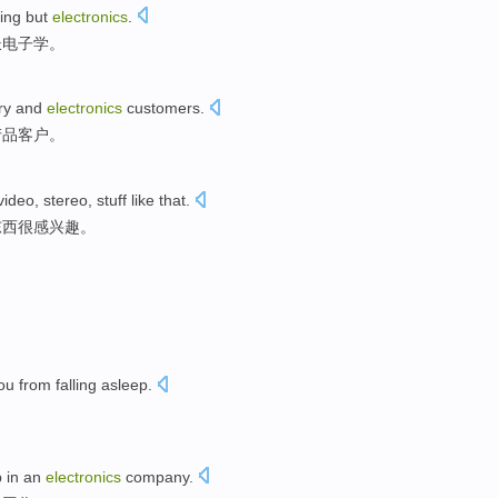
ing
but
electronics
.
长电子学。
ry
and
electronics
customers
.
产品
客户
。
video
,
stereo
,
stuff like
that.
东西
很
感兴趣
。
ou
from
falling asleep
.
b
in
an
electronics
company
.