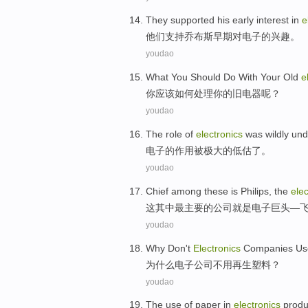
They
supported
his
early
interest
in
e
他们
支持
乔布斯
早期
对电子的
兴趣
。
youdao
What
You
Should
Do
With
Your
Old
e
你
应该
如何
处理
你
的
旧
电器呢？
youdao
The
role
of
electronics
was
wildly un
电子
的
作用
被
极大
的
低估
了。
youdao
Chief
among these
is
Philips
, the
elec
这
其中
最主要
的公司
就是
电子
巨头
—
youdao
Why
Don't
Electronics
Companies
Us
为什么
电子
公司
不用
再生
塑料
？
youdao
The
use
of
paper
in
electronics
produ