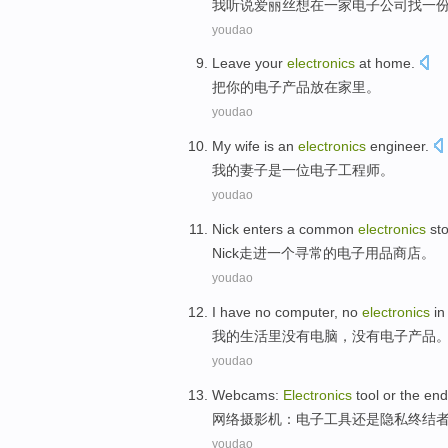
我
听说
爱丽丝
想
在
一家
电子公司
找
一
youdao
Leave
your
electronics
at home
.
把
你
的
电子产品
放在
家里
。
youdao
My
wife
is
an
electronics
engineer
.
我
的
妻子
是
一位
电子
工程师
。
youdao
Nick
enters
a
common
electronics
st
Nick
走进
一个
寻常
的
电子用品
商店
。
youdao
I
have
no
computer
, no
electronics
in
我
的
生活
里
没有
电脑
，没有
电子产品
youdao
Webcams
:
Electronics
tool
or
the end
网络
摄影机
：
电子
工具
还是
隐私
终结
youdao