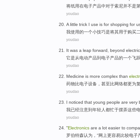
将
纸
用
在
电子
产品
中
对于
索尼
并
不是
youdao
A
little
trick
I
use
is
for
shopping for
u
我
使用
的
一个
小
技巧
是
将
其用于
购买
youdao
It
was
a
leap
forward, beyond
electric
它
是从
电动
产品
到
电子
产品的
一个
飞
youdao
Medicine
is
more
complex
than
elect
药物
比
电子设备
，
甚至
比
网络
都
更为
youdao
I
noticed
that
young people
are
very 
我
已经注意
到
年轻人
都
忙于
摆弄这些
youdao
"
Electronics
are a lot
easier to
compa
罗伯特森
认为，“
网上
更
容易
比较
电子