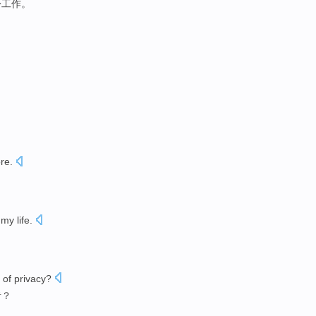
份工作
。
ore
.
my
life
.
。
 of
privacy
?
者？