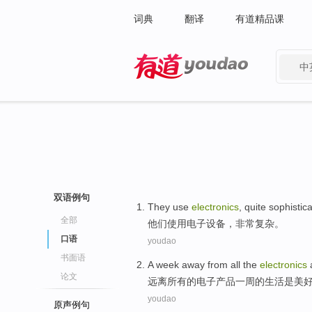
词典
翻译
有道精品课
中
有道 - 网易旗下搜索
双语例句
They
use
electronics
,
quite
sophistic
全部
他们
使用
电子设备
，
非常
复杂
。
口语
youdao
书面语
A week
away from
all
the
electronics
论文
远离
所有
的
电子产品
一周
的
生活
是
美
youdao
原声例句