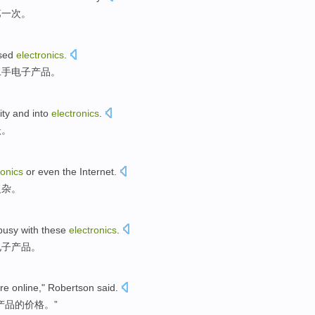
第一次。
sed
electronics
.
二手电子产品。
ity
and into
electronics
.
跃
。
ronics
or even
the
Internet
.
复杂
。
busy
with
these
electronics
.
电子产品。
re
online
,"
Robertson
said.
产品的价格。”