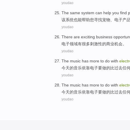
youdao
The same
system
can
help
you
find
p
该
系统
也能
帮助
您
寻找
宠物
、
电子产
youdao
There
are exciting
business
opportuni
电子
领域
有
很多
刺激性
的
商业
机会
。
youdao
The
music
has
more
to
do
with
elect
今天
的
音乐
依靠
电子
要
做
的
比
过去任
youdao
The
music
has
more
to
do
with
elect
今天
的
音乐
依靠
电子
要
做
的
比
过去任
youdao