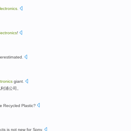
lectronics
.
lectronics
!
derestimated
.
tronics
giant
.
飞利浦
公司。
e
Recycled
Plastic
?
cts
is not
new
for
Sony
.