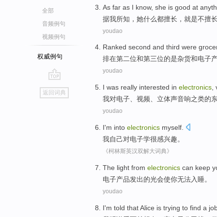
As far as
I
know
,
she
is
good at
anyth
全部
据
我
所知
，
她
什么
都
擅长
，
就是
不擅
音频例句
youdao
视频例句
Ranked
second
and
third
were
groce
权威例句
排在
第二位
和
第三位
的
是
杂货
和
电子
youdao
go
I
was
really
interested
in
electronics
,
返回词典
top
我
对
电子
、
视频
、
立体声
音响之类的
youdao
I
'm
into
electronics
myself
.
我
自己对电子学很
感
兴趣。
《柯林斯英汉双解大词典》
The
light
from
electronics
can
keep
y
电子产品
发出
的
光
会
使
你
无法入睡。
youdao
I'm
told that
Alice
is
trying to
find
a
jo