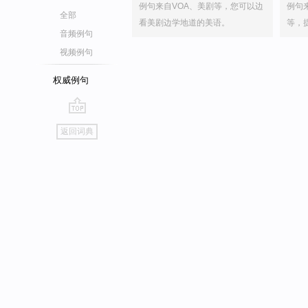
例句来自VOA、美剧等，您可以边
例句
全部
看美剧边学地道的美语。
等，
音频例句
视频例句
权威例句
go
返回词典
top