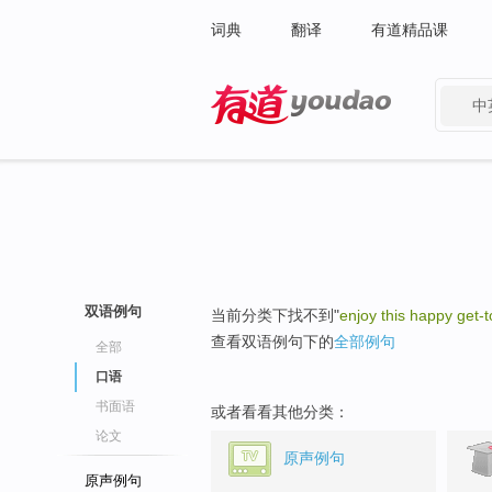
词典
翻译
有道精品课
中
有道 - 网易旗下搜索
双语例句
当前分类下找不到"
enjoy this happy get-
查看双语例句下的
全部例句
全部
口语
书面语
或者看看其他分类：
论文
原声例句
原声例句