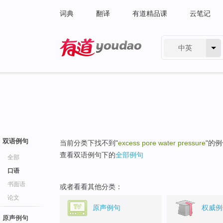
词典
翻译
有道精品课
云笔记
中英
有道 - 网易旗下搜索
双语例句
当前分类下找不到"
excess pore water pressure
"的
查看双语例句下的
全部例句
全部
口语
书面语
或者看看其他分类：
论文
原声例句
权威例
原声例句