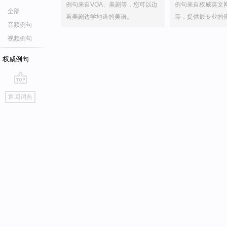
例句来自VOA、美剧等，您可以边
例句来自权威英文
全部
看美剧边学地道的美语。
等，提供最专业的
音频例句
视频例句
权威例句
go
返回词典
top