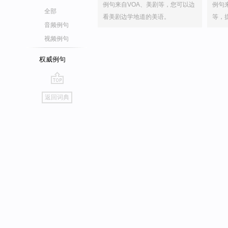
例句来自VOA、美剧等，您可以边
例句
全部
看美剧边学地道的美语。
等，
音频例句
视频例句
权威例句
go
返回词典
top