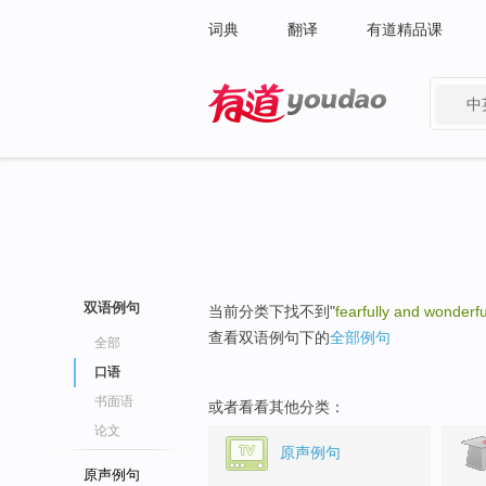
词典
翻译
有道精品课
中
有道 - 网易旗下搜索
双语例句
当前分类下找不到"
fearfully and wonderf
查看双语例句下的
全部例句
全部
口语
书面语
或者看看其他分类：
论文
原声例句
原声例句