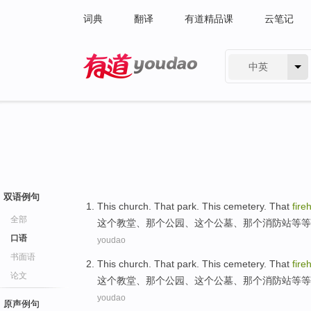
词典
翻译
有道精品课
云笔记
中英
有道 - 网易旗下搜索
双语例句
This
church
.
That
park
. This
cemetery
. That
fire
全部
这个
教堂
、
那个
公园
、这个
公墓
、那个
消防站
等等
口语
youdao
书面语
This
church
.
That
park
. This
cemetery
. That
fire
论文
这个
教堂
、
那个
公园
、这个
公墓
、那个
消防站
等等
youdao
原声例句