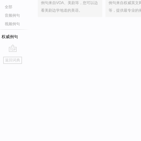
例句来自VOA、美剧等，您可以边
例句来自权威英文
全部
看美剧边学地道的美语。
等，提供最专业的
音频例句
视频例句
权威例句
go
返回词典
top