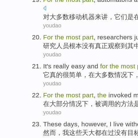
对
大多数
移动
机器
来讲，
它们
是
youdao
For
the
most
part
,
researchers
j
研究人员
根本
没有真正观察到
其
youdao
It
's really
easy
and
for
the
most
它
真的
很简单
，
在
大多数
情况下
youdao
For
the
most
part
,
the
invoked
m
在
大部分
情况下，
被
调用的
方法
youdao
These
days
,
however
,
I
live
with
然而
，
我
这些
天
大都
在过
没有
目