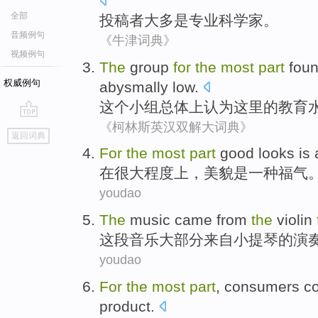
全部
投稿
者
大多
是
专业
科学家
。
音频例句
《牛津词典》
视频例句
The
group
for
the
most
part
fou
权威例句
abysmally
low
.
这个
小组
总体上
认为
这里
的
教育
《柯林斯英汉双解大词典》
go
返回词典
top
For
the
most
part
good looks
is
在
很大
程度
上，
美貌
是
一种
福气
youdao
The
music
came from
the
violin
这
段音乐
大部分
来自
小提琴
的
演
youdao
For
the
most
part
,
consumers
co
product
.