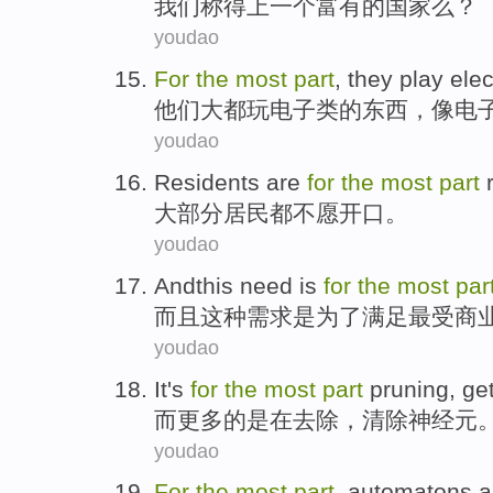
我们
称得上
一个
富有
的
国家
么
？
youdao
For
the
most
part
,
they
play
elec
他们
大都
玩
电子
类
的
东西，像电
youdao
Residents
are
for
the
most
part
大部分
居民
都
不
愿
开口
。
youdao
Andthis
need
is
for
the
most
par
而且
这种
需求
是
为了
满足
最
受
商
youdao
It
's
for
the
most
part
pruning
,
get
而更多
的
是在
去除
，
清除
神经元
youdao
For
the
most
part
,
automatons
a