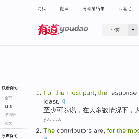
词典
翻译
有道精品课
云笔记
中英
有道 - 网易旗下搜索
双语例句
For
the
most
part
,
the
response
全部
least
.
口语
至少
可以说
，在
大多数
情况下
，
书面语
youdao
论文
The
contributors
are
,
for
the
mo
原声例句