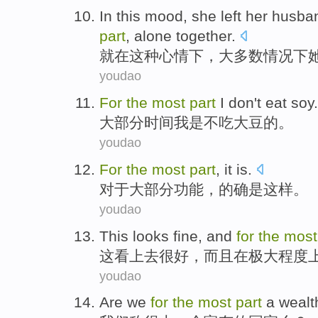
In
this
mood
,
she
left
her
husba
part
,
alone
together
.
就在
这种
心情下
，
大多数
情况下
youdao
For
the
most
part
I
don't
eat
soy
.
大部分
时间
我
是
不
吃
大豆
的
。
youdao
For
the
most
part
,
it
is
.
对于
大部分
功能，
的确
是
这样。
youdao
This
looks
fine
,
and
for
the
most
这
看上去
很好
，
而且
在
极大
程度
youdao
Are
we
for
the
most
part
a
wealt