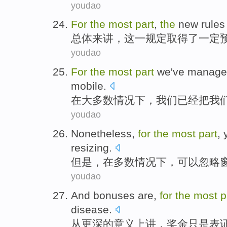
youdao
For
the
most
part
,
the
new
rules
总体
来讲，
这
一
规定
取得
了一定
youdao
For
the
most
part
we
've
manag
mobile
.
在
大多数
情况
下，
我们
已经
把
我
youdao
Nonetheless
,
for
the
most
part
,
resizing
.
但是
，
在
多数
情况下，
可以
忽略
youdao
And bonuses
are,
for
the
most
p
disease
.
从
更深
的
意义上讲，奖金只是
表