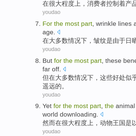
在
很大
程度上
，
消费者
控制
着产
youdao
For
the
most
part
,
wrinkle lines
age
.
在
大多数
情况
下，
皱纹
是
由于
日
youdao
But
for
the
most
part
,
these
bene
far off
.
但
在
大多数
情况下
，
这些
好处
似
遥远
的。
youdao
Yet
for
the
most
part
,
the
animal
world
downloading.
然而
在
很大
程度
上，
动物
王国
是
youdao