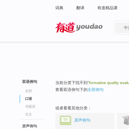
词典
翻译
有道精品课
中
有道 - 网易旗下搜索
双语例句
当前分类下找不到"
formative quality eval
查看双语例句下的
全部例句
全部
口语
书面语
或者看看其他分类：
论文
原声例句
原声例句