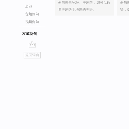
例句来自VOA、美剧等，您可以边
例句
全部
看美剧边学地道的美语。
等，
音频例句
视频例句
权威例句
go
返回词典
top