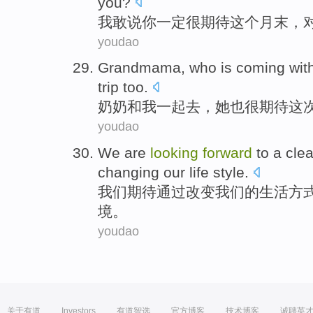
you?
我
敢说
你
一定很
期待
这个月末
，
youdao
Grandmama
,
who
is
coming
wit
trip
too
.
奶奶
和
我
一起去，
她
也很
期待
这
youdao
We
are
looking
forward
to
a
cle
changing
our
life
style
.
我们
期待
通过
改变
我们
的
生活
方
境
。
youdao
关于有道
Investors
有道智选
官方博客
技术博客
诚聘英