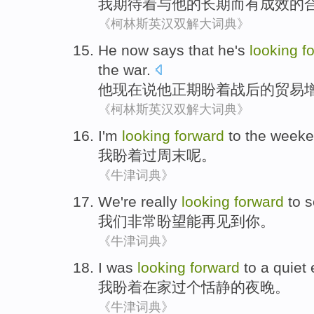
我
期待
着
与
他
的
长期
而
有成效
的
《柯林斯英汉双解大词典》
He
now
says that
he
's
looking
f
the war
.
他
现在
说
他正
期盼
着战后的
贸易
《柯林斯英汉双解大词典》
I
'm
looking
forward
to
the
weeke
我
盼
着
过周末呢
。
《牛津词典》
We
're really
looking
forward
to
s
我们
非常
盼望
能
再
见到
你
。
《牛津词典》
I
was
looking
forward
to
a
quiet
我
盼
着
在家
过个
恬静
的
夜晚
。
《牛津词典》