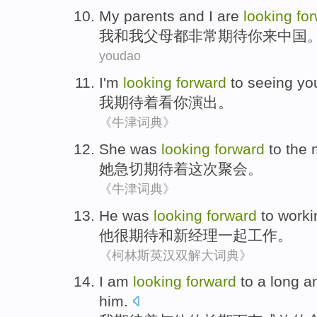
My
parents
and
I
are
looking
fo
我
和
我
父母
都
非常期待
你
来
中国
youdao
I
'm
looking
forward
to
seeing
yo
我
期待
着
看
你
演出
。
《牛津词典》
She
was
looking
forward
to
the 
她
急切
期待
着
这次
聚会。
《牛津词典》
He
was
looking
forward
to
worki
他
很
期待
和
新
经理
一起工作
。
《柯林斯英汉双解大词典》
I
am
looking
forward
to
a
long
a
him
.