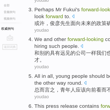
youdao
全部
Perhaps
Mr
Fukui
's
forward-loo
音频例句
look
forward
to.
视频例句
或许
，
俊彦
先生
面向未来
的
政策
权威例句
youdao
We
and
other
forward-looking
c
go
hiring
such
people
.
返回词典
top
和
别的
具有
远见
的
公司
一样
我们
才。
youdao
All
in all,
young people
should b
the
other way round.
总
而言之，
青年人
应该
向前看
而
youdao
This
press release
contains
for