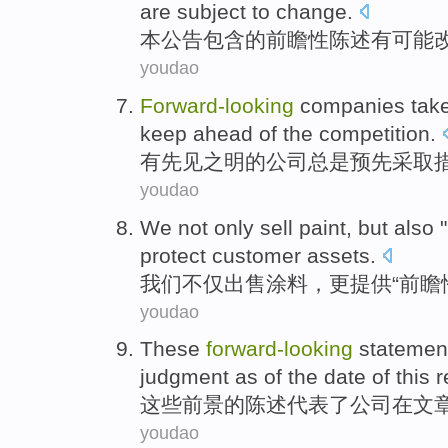
are
subject to
change
.
本
公告
包含
的
前瞻性
陈述
有
可能
youdao
Forward-looking
companies
tak
keep
ahead
of
the
competition
.
有
先见之明
的
公司
总是预先
采取
youdao
We
not only
sell
paint
,
but also
protect
customer
assets
.
我们
不仅
出售
涂料
，
更
提供“
前瞻
youdao
These
forward-looking
statemen
judgment
as
of
the
date
of
this r
这些
前景
的
陈述
代表
了
公司
在文
youdao