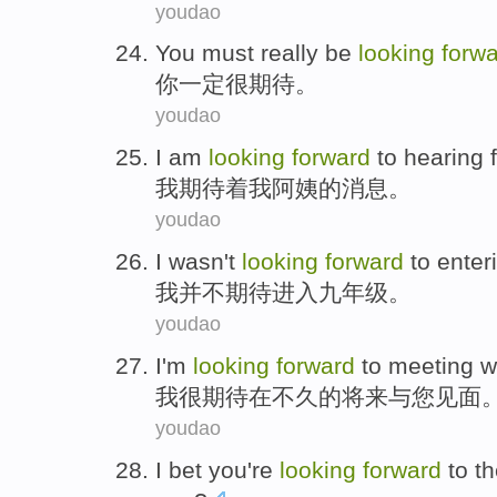
youdao
You
must
really be
looking
forw
你
一定
很
期待
。
youdao
I
am
looking
forward
to
hearing 
我
期待
着
我
阿姨
的消息。
youdao
I
wasn't
looking
forward
to
enter
我
并不
期待
进入
九
年级
。
youdao
I
'm
looking
forward
to
meeting
w
我
很
期待
在
不久
的
将来
与
您
见面
youdao
I
bet
you
're
looking
forward
to
th