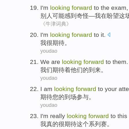
I
'm
looking
forward
to
the exam
别人
可能
感到奇怪—
我
在
盼望
这
《牛津词典》
I
'm
looking
forward
to
it.
我
很
期待
。
youdao
We
are
looking
forward
to
them
.
我们
期待
着
他们
的到来。
youdao
I am
looking
forward
to
your
att
期待
您
的
到场参与
。
youdao
I'm
really
looking
forward
to
this
我
真的很
期待
这个
系列赛
。