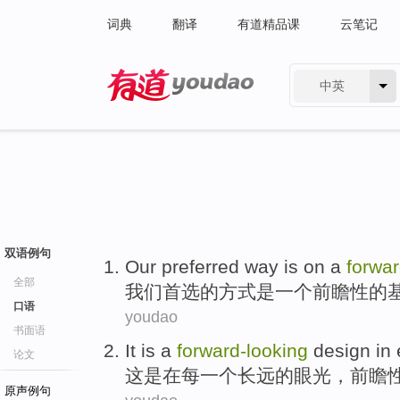
词典
翻译
有道精品课
云笔记
中英
有道 - 网易旗下搜索
双语例句
Our
preferred
way
is
on
a
forwar
全部
我们
首选
的
方式
是
一个
前瞻性的
口语
youdao
书面语
It
is
a
forward-looking
design
in
论文
这
是
在
每
一个
长远
的
眼光，
前瞻
原声例句