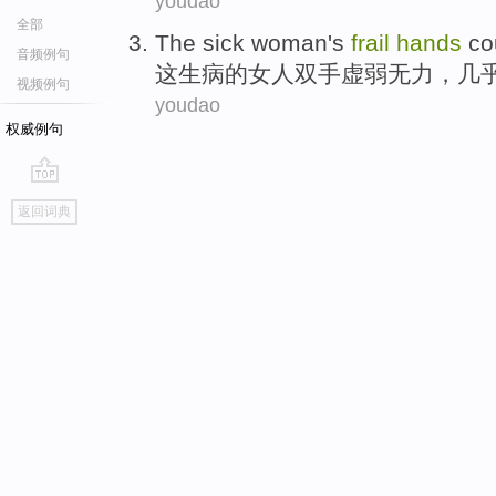
youdao
全部
The
sick
woman
's
frail
hands
co
音频例句
这
生病
的
女人
双手
虚弱无力
，
几
视频例句
youdao
权威例句
go
返回词典
top