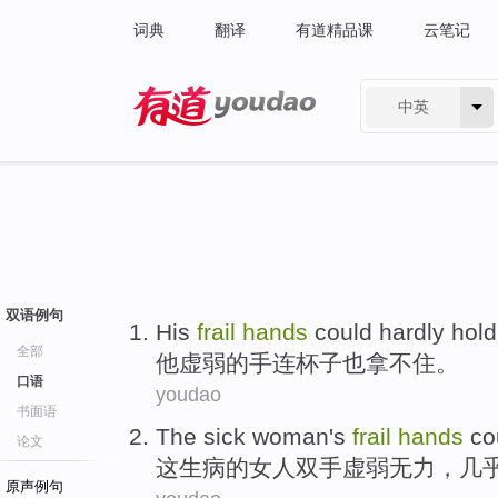
词典
翻译
有道精品课
云笔记
中英
有道 - 网易旗下搜索
双语例句
His
frail
hands
could hardly hold
全部
他
虚弱
的
手
连
杯子
也
拿
不住。
口语
youdao
书面语
The
sick
woman
's
frail
hands
co
论文
这
生病
的
女人
双手
虚弱无力
，
几
原声例句