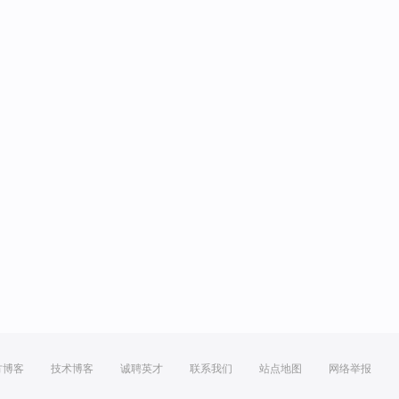
方博客
技术博客
诚聘英才
联系我们
站点地图
网络举报