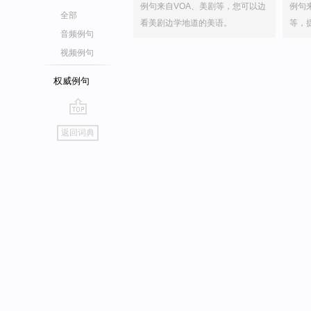
例句来自VOA、美剧等，您可以边
例句
全部
看美剧边学地道的美语。
等，
音频例句
视频例句
权威例句
go
返回词典
top