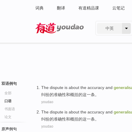
词典
翻译
有道精品课
云笔记
中英
有道 - 网易旗下搜索
双语例句
The dispute is about
the
accuracy
and
generalis
全部
纠纷
的
准确性
和
概括
的
这
一
条
。
口语
youdao
书面语
The dispute is about
the
accuracy
and
generalis
论文
纠纷
的
准确性
和
概括
的
这
一
条
。
youdao
原声例句