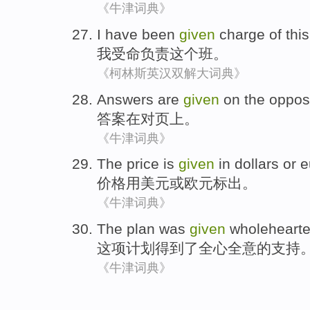
《牛津词典》
I
have been
given
charge of
this
我
受命
负责
这个
班。
《柯林斯英汉双解大词典》
Answers
are
given
on
the
oppos
答案
在对
页
上。
《牛津词典》
The
price
is
given
in dollars
or
e
价格
用
美元
或
欧元标出。
《牛津词典》
The plan
was
given
wholeheart
这项
计划
得到
了
全心全意的
支持
《牛津词典》