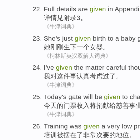
Full details
are
given
in Appendi
详情
见
附录
3
。
《牛津词典》
She
's just
given
birth to
a
baby g
她
刚刚
生
下
一个
女婴
。
《柯林斯英汉双解大词典》
I
've
given
the matter
careful tho
我
对
这件
事认真考虑过了。
《牛津词典》
Today
's
gate
will be
given
to cha
今天
的
门票收入
将
捐献
给
慈善事
《牛津词典》
Training
was
given
a
very
low pr
培训
被
摆在
了
非常
次要
的地位。