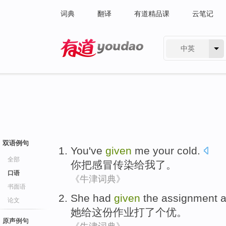
词典
翻译
有道精品课
云笔记
中英
有道 - 网易旗下搜索
双语例句
You
've
given
me
your cold
.
全部
你
把感冒
传染
给
我
了。
口语
《牛津词典》
书面语
She
had
given
the assignment
a
论文
她
给
这份
作业打了个优。
原声例句