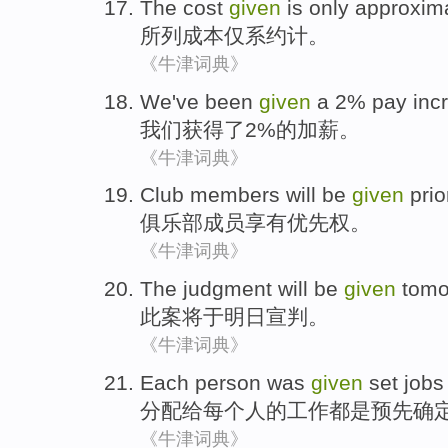
The
cost
given
is
only
approxim
所
列
成本
仅
系
约计
。
《牛津词典》
We
've
been
given
a 2%
pay inc
我们
获得
了
2%的加薪。
《牛津词典》
Club
members
will be
given
prior
俱乐部
成员
享有
优先权
。
《牛津词典》
The judgment
will be
given
tomo
此案
将
于明日宣判。
《牛津词典》
Each
person
was
given
set
jobs
分配给
每个
人
的
工作
都是预先
确
《牛津词典》