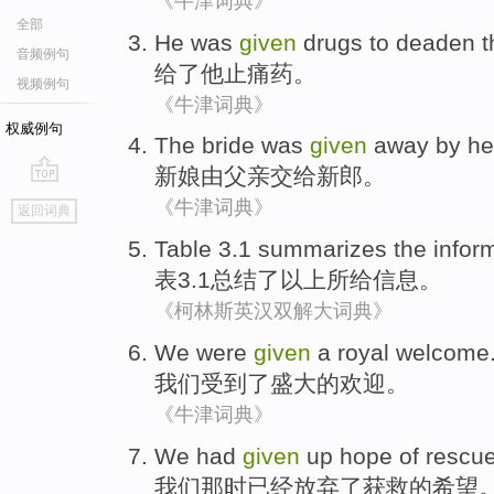
《牛津词典》
全部
He
was
given
drugs to
deaden
t
音频例句
给
了
他
止痛药
。
视频例句
《牛津词典》
权威例句
The bride was
given
away
by
he
新娘
由
父亲
交给
新郎。
go
《牛津词典》
返回词典
top
Table
3.1
summarizes
the
infor
表
3.1
总结
了以上
所给
信息
。
《柯林斯英汉双解大词典》
We
were
given
a
royal
welcome
我们
受到
了
盛大
的
欢迎
。
《牛津词典》
We
had
given
up
hope
of
rescu
我们
那时已经
放弃
了
获救
的
希望