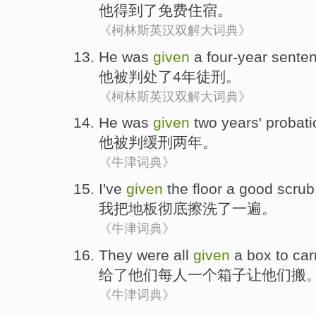
他
得到
了
免费
住宿
。
《柯林斯英汉双解大词典》
He
was
given
a
four-year
sente
他
被
判处
了
4
年
徒刑
。
《柯林斯英汉双解大词典》
He
was
given
two
years
' probat
他
被
判
缓刑
两
年
。
《牛津词典》
I
've
given
the
floor
a
good
scrub
我
把
地板
彻底
擦洗
了一
遍。
《牛津词典》
They
were all
given
a
box
to
car
给了
他们
每人
一个
箱子
让
他们搬
《牛津词典》