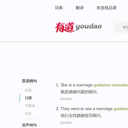
词典
翻译
有道精品课
中
有道 - 网易旗下搜索
双语例句
She
is a
marriage
guidance
counselo
全部
她
是
婚姻
问题的
顾问
。
口语
youdao
书面语
They
went to
see a
marriage
guidan
论文
他们
去
找
婚姻
指导
顾问
。
youdao
原声例句