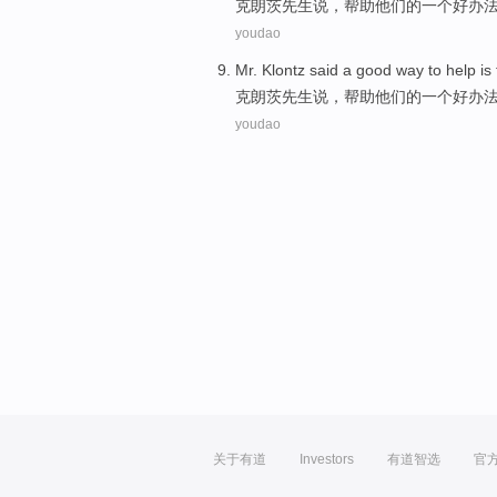
克朗
茨
先生
说
，
帮助
他们的
一个
好
办
youdao
Mr.
Klontz
said
a
good
way to
help
is
克朗
茨
先生
说
，
帮助
他们的
一个
好
办
youdao
关于有道
Investors
有道智选
官