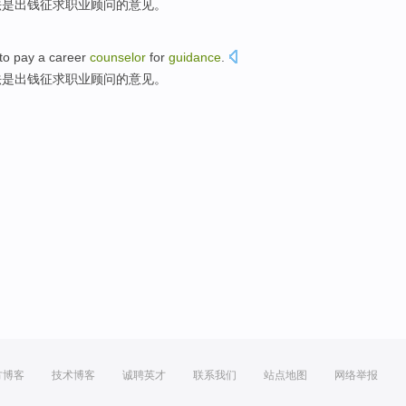
法
是
出钱征求
职业
顾问
的意见。
to pay a
career
counselor
for
guidance
.
法
是
出钱征求
职业
顾问
的意见。
方博客
技术博客
诚聘英才
联系我们
站点地图
网络举报