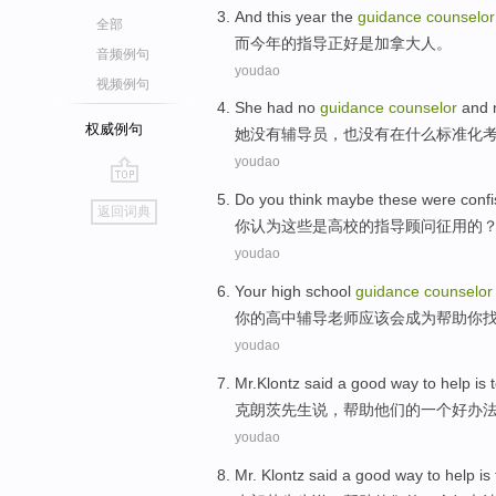
And
this year
the
guidance
counselor
全部
而
今年
的
指导
正好
是
加拿大人
。
音频例句
youdao
视频例句
She
had
no
guidance
counselor
and 
权威例句
她
没有
辅导员
，也没有在什么
标准化
youdao
go
Do you
think
maybe
these
were
conf
返回词典
top
你
认为
这些
是
高校
的
指导
顾问
征用
的
youdao
Your
high school
guidance
counselor
你
的
高中
辅导
老师
应该
会成为
帮助你
youdao
Mr.Klontz
said
a
good
way to
help
is
t
克朗
茨先生
说
，
帮助
他们的
一个
好
办
youdao
Mr.
Klontz
said
a
good
way to
help
is