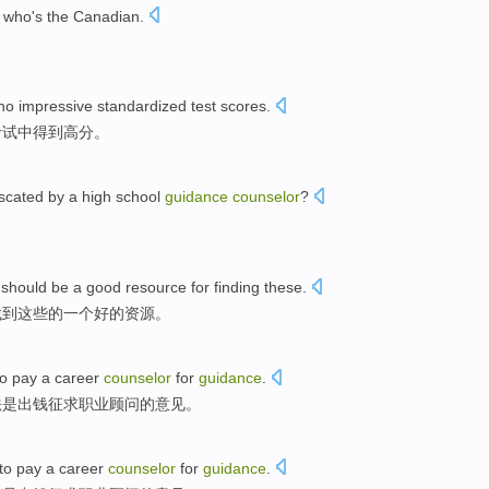
who
's
the
Canadian
.
no impressive
standardized
test
scores
.
考试
中得到高分
。
iscated
by a
high school
guidance
counselor
?
？
should
be
a
good
resource
for
finding
these
.
找到
这些
的
一个
好的
资源
。
o pay a
career
counselor
for
guidance
.
法
是
出钱征求
职业
顾问
的意见。
to pay a
career
counselor
for
guidance
.