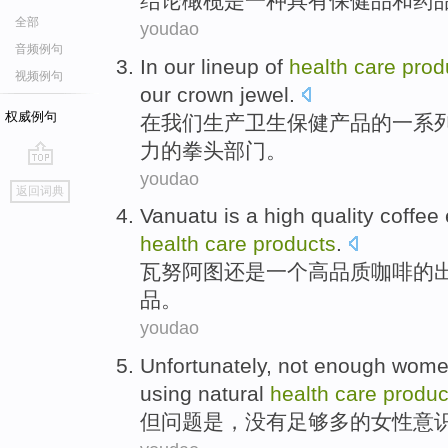
结论橄榄
是
一种
具有
保健品
和
药
全部
youdao
音频例句
In
our
lineup
of
health
care
prod
视频例句
our
crown jewel
.
权威例句
在
我们
生产
卫生
保健
产品
的
一系
力的
拳头
部门。
youdao
go
返回词典
top
Vanuatu
is
a
high
quality
coffee
health
care
products
.
瓦努阿图
还是
一个
高
品质
咖啡
的
品。
youdao
Unfortunately
,
not
enough
wome
using
natural
health
care
produc
但
问题是，
没有
足够多
的
女性
意