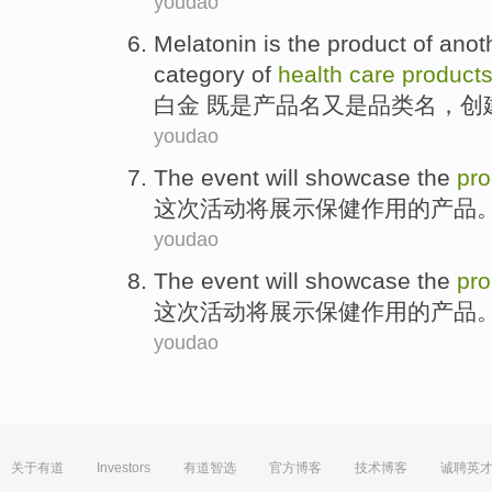
youdao
Melatonin
is the product of
anot
category
of
health
care
product
白金
既是产品名
又是
品类
名，
创
youdao
The event
will
showcase
the
pro
这次
活动
将
展示
保健作用
的
产品
youdao
The event
will
showcase
the
pro
这次
活动
将
展示
保健作用
的
产品
youdao
关于有道
Investors
有道智选
官方博客
技术博客
诚聘英