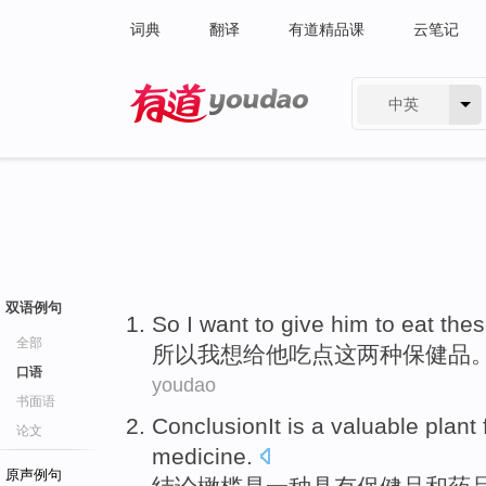
词典
翻译
有道精品课
云笔记
中英
有道 - 网易旗下搜索
双语例句
So
I
want to
give
him
to
eat
the
全部
所以
我
想
给
他
吃点
这
两种
保健品
口语
youdao
书面语
ConclusionIt
is
a
valuable
plant
论文
medicine
.
原声例句