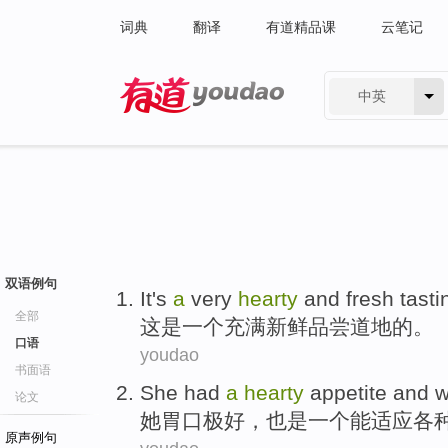
词典
翻译
有道精品课
云笔记
中英
有道 - 网易旗下搜索
双语例句
It
's
a
very
hearty
and
fresh
tasti
全部
这
是
一个
充满
新鲜
品尝道地
的。
口语
youdao
书面语
She
had
a
hearty
appetite
and
w
论文
她
胃口极
好
，
也是
一个
能适应
各
原声例句