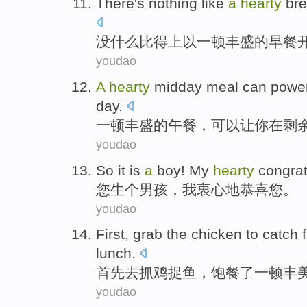
There's nothing
like
a
hearty
bre
没什么
比得上以
一
顿丰盛的
早餐
youdao
A
hearty
midday
meal
can
powe
day
.
一
顿
丰盛
的
午餐
，
可以
让
你
在
剩
youdao
So it is
a
boy
!
My
hearty
congrat
您生
个
男孩
，
我
衷心地
恭喜
您。
youdao
First
,
grab
the
chicken
to
catch
lunch
.
首先
去抓
鸡
捉
鱼
，
饱餐
了一
顿
丰
youdao