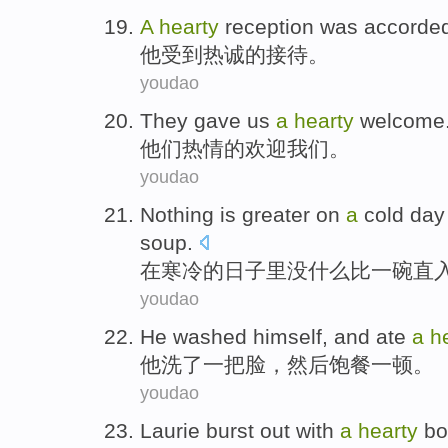
A
hearty
reception
was accorde
他
受到
热诚
的
接待
。
youdao
They
gave
us
a
hearty
welcome
他们
热情的
欢迎
我们
。
youdao
Nothing is
greater
on
a
cold
day
soup
.
在
寒冷
的
日子里
没什么
比
一
碗
直
youdao
He
washed
himself,
and
ate
a
h
他
洗
了
一
把脸，
然后
饱餐
一
顿
。
youdao
Laurie
burst out
with
a
hearty
bo