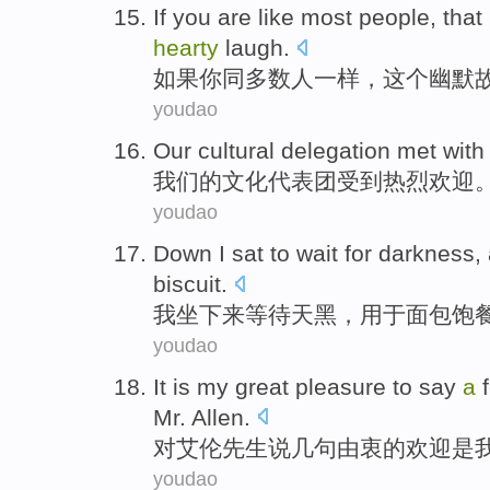
If
you
are like
most
people
,
that
hearty
laugh
.
如果
你
同
多数
人
一样，
这个
幽默
youdao
Our
cultural
delegation
met wit
我们
的
文化
代表团
受到
热烈
欢迎
youdao
Down
I
sat
to wait
for
darkness
,
biscuit
.
我
坐下来
等待
天黑
，用于
面包
饱
youdao
It
is
my
great
pleasure
to
say
a
f
Mr.
Allen
.
对
艾伦
先生
说
几
句
由衷
的
欢迎
是
youdao