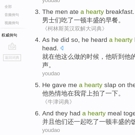
youdao
全部
The men
ate
a
hearty
breakfast
.
音频例句
男士
们
吃了
一
顿丰盛的
早餐
。
视频例句
《柯林斯英汉双解大词典》
权威例句
As
he
did
so,
he
heard
a
hearty
head
.
go
就在
他
这么
做
的
时候，他
听到
他
返回词典
top
声
。
youdao
He
gave
me
a
hearty
slap
on
th
他
热情地
在
我
背上拍
了
一下。
《牛津词典》
And
they
had
a
hearty
meal
tog
并且
他们
还
一起
吃
了一
顿丰盛的
youdao