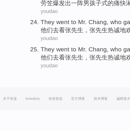
劳笠
爆发
出
一阵
男孩子式的痛快
youdao
They
went to
Mr.
Chang
, who g
他们
去
看
张先生
，张先生
热诚
地
youdao
They
went to
Mr.
Chang
, who g
他们
去
看
张先生
，张先生
热诚
地
youdao
关于有道
Investors
有道智选
官方博客
技术博客
诚聘英