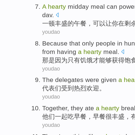
A
hearty
midday meal
can
powe
dav
.
一
顿
丰盛
的午餐，
可以
让
你
在
剩
youdao
Because that
only
people in
hun
from having
a
hearty
meal.
那
是因为
只有
饥饿
才
能够
获得饱
youdao
The delegates
were given
a
hea
代表
们受到
热烈
欢迎。
youdao
Together
,
they
ate
a
hearty
brea
他们
一起
吃
早餐
，早餐
很
丰盛，
youdao