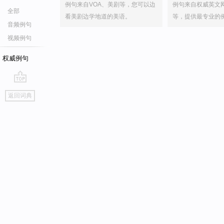
例句来自VOA、美剧等，您可以边
例句来自权威英文
全部
看美剧边学地道的美语。
等，提供最专业的
音频例句
视频例句
权威例句
go
返回词典
top