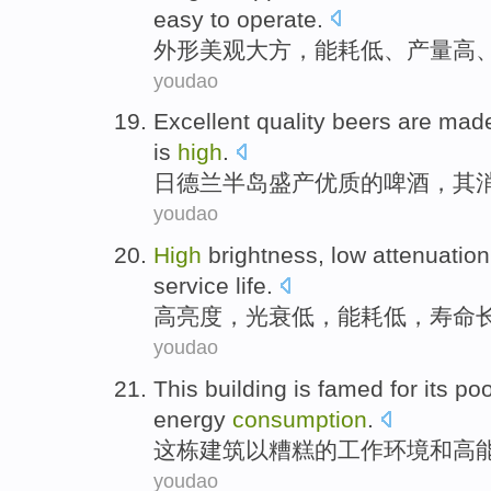
easy to
operate
.
外形
美观
大方，
能耗
低
、
产量
高
youdao
Excellent
quality
beers
are mad
is
high
.
日德兰
半岛盛产
优质
的
啤酒
，其
youdao
High
brightness
,
low
attenuation
service life
.
高
亮度
，
光衰
低
，
能耗
低，
寿命
youdao
This building
is famed
for its
poo
energy
consumption
.
这栋
建筑
以
糟糕的
工作环境和高
youdao