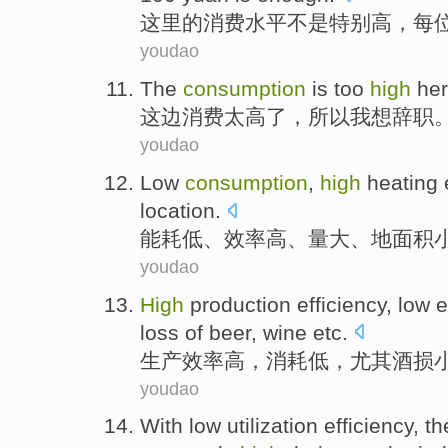
这里
的
消费
水平
不是
特别
高
，
每
youdao
The
consumption
is too
high
her
这边消费
太高
了，
所以
我
想
辞职
youdao
Low
consumption
,
high
heating
location
.
能耗
低
、
效率
高
、
量
大
、地
面积
youdao
High
production
efficiency
,
low
e
loss
of
beer
, wine etc.
生产
效率高
，
消耗
低
，
尤其酒
损
youdao
With
low
utilization efficiency
, t