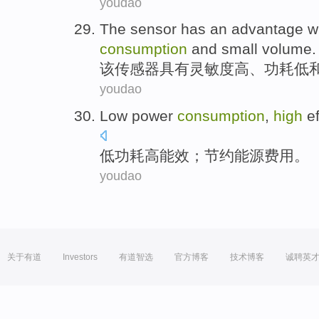
youdao
The
sensor
has
an advantage w
consumption
and
small volume
.
该
传感器
具有
灵敏度
高
、
功耗
低
youdao
Low
power
consumption
,
high
e
低
功耗
高能效
；
节约
能源
费用
。
youdao
关于有道
Investors
有道智选
官方博客
技术博客
诚聘英