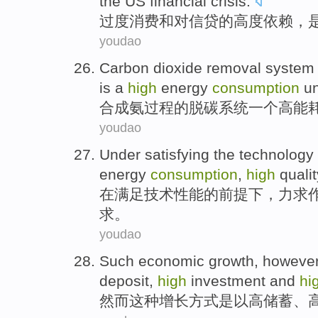
the US
financial
crisis
.
过度
消费
和
对
信贷
的
高度
依赖
，
youdao
Carbon dioxide removal
system
is
a
high
energy
consumption
un
合成氨
过程
的
脱碳
系统
一个
高能
youdao
Under
satisfying
the
technology
energy
consumption
,
high
qualit
在
满足
技术
性能
的前提下，力求
求。
youdao
Such
economic growth
,
howeve
deposit
,
high
investment
and
hi
然而
这种
增长
方式是以
高
储蓄
、