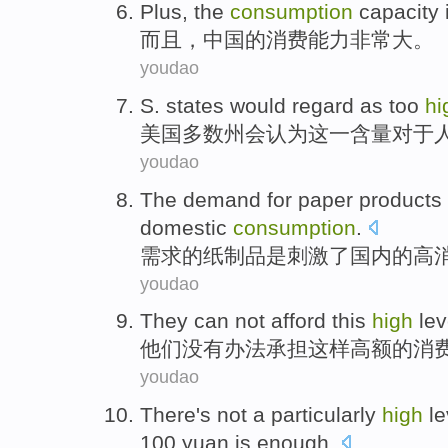
Plus
,
the
consumption
capacity
而且
，
中国
的
消费
能力
非常
大
。
youdao
S.
states
would
regard
as
too
hi
美国
多数
州
会
认为
这一含量
对于
youdao
The
demand
for
paper products
domestic
consumption
.
需求
的
纸制品
是
刺激
了
国内
的
高
youdao
They
can
not
afford
this
high
lev
他们
没有
办法承担
这样
高额
的
消
youdao
There
's
not a
particularly
high
le
100
yuan
is
enough
.