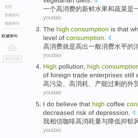
vegetarian
diets
.
全部
一
个
高消费
的
新鲜
水果
和
蔬菜
是
音频例句
youdao
视频例句
The
high
consumption
is that wh
权威例句
level
of
consumption
.
高消费
就是
高出
一般
消费
水平
的
youdao
go
返回词典
top
High
pollution
,
high
consumptio
of
foreign trade
enterprises
still
高
污染
、高
消耗
、产能
过剩
的
外
youdao
I
do believe that
high
coffee
con
decreased
risk
of
depression
.
我
相信
咖啡
高
消耗量
与
降低
抑郁
youdao