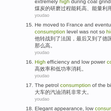
extremely
high
during
coal
grin
煤炭的
研磨
过程
能耗
高
、
能量
利
youdao
He
moved
to
France
and
eventu
consumption
level
was not
so
h
他
转战
到了
法国
，
最后
又到了
德
那么
高
。
youdao
High
efficiency
and
low
power
c
高效率
和
低
功率
消耗
。
youdao
The
petrol
consumption
of the
b
大车
的
汽油
消耗
非常
大
。
youdao
Elegant appearance
,
low
consu