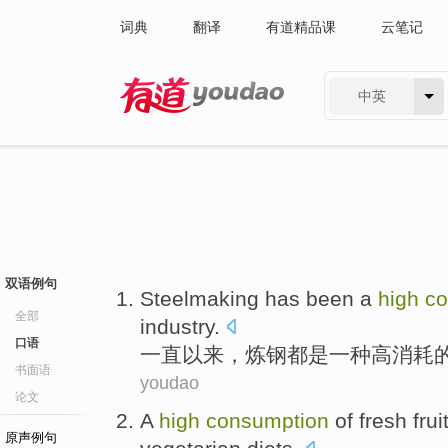
词典
翻译
有道精品课
云笔记
中英
有道 - 网易旗下搜索
双语例句
Steelmaking
has
been
a
high
co
全部
industry
.
口语
一直
以来，
炼钢
都是
一种
高
消耗
书面语
youdao
论文
A
high
consumption
of
fresh
frui
原声例句