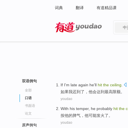
词典
翻译
有道精品课
中
有道 - 网易旗下搜索
双语例句
If
I
'm late again
he
'll
hit
the
ceiling
.
全部
如果
我
迟到
了，
他
会
达到
最高
限额。
口语
youdao
书面语
With
his
temper
,
he
probably
hit
the
c
论文
按
他
的
脾气
，
他
可能
发火
了。
youdao
原声例句