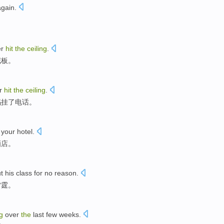
again
.
r
hit
the
ceiling
.
花板。
r
hit
the
ceiling
.
妈
挂
了
电话。
your hotel
.
酒店。
t his class
for no reason
.
雷霆。
ng
over
the
last few
weeks
.