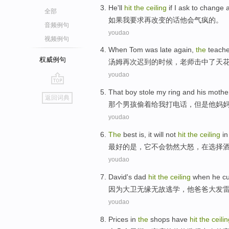
He
'll
hit
the
ceiling
if
I
ask
to
change
全部
如果
我
要求
再
改变
的话
他
会
气疯
的
。
音频例句
youdao
视频例句
When
Tom
was late
again
,
the
teache
权威例句
汤姆
再次
迟到
的
时候
，
老师
击中
了天
youdao
go
That
boy
stole
my
ring
and
his
mothe
返回词典
top
那个
男孩
偷着给
我
打电话
，但是
他
妈
youdao
The
best
is
,
it
will not
hit
the
ceiling
in
最好
的
是
，
它
不会
勃然大怒
，
在
选择
youdao
David
's dad
hit
the
ceiling
when
he
cu
因为大卫
无缘无故
逃学
，
他
爸爸
大发
youdao
Prices
in
the
shops
have
hit
the
ceili