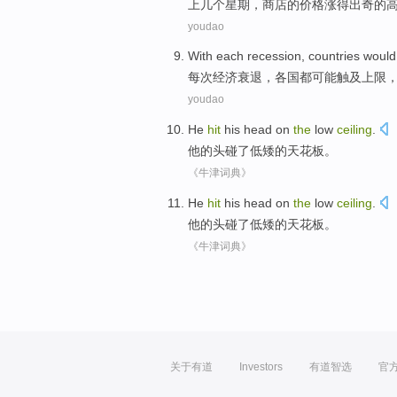
上
几个
星期
，
商店
的
价格涨
得
出奇的
youdao
With each
recession
,
countries
would
每次
经济衰退
，
各国
都可能
触及
上限
youdao
He
hit
his head
on
the
low
ceiling
.
他
的
头
碰了
低矮
的
天花板
。
《牛津词典》
He
hit
his head
on
the
low
ceiling
.
他
的
头
碰了
低矮
的
天花板
。
《牛津词典》
关于有道
Investors
有道智选
官