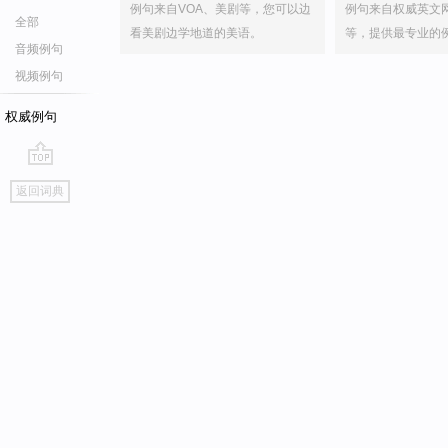
例句来自VOA、美剧等，您可以边
例句来自权威英文
全部
看美剧边学地道的美语。
等，提供最专业的
音频例句
视频例句
权威例句
go
返回词典
top