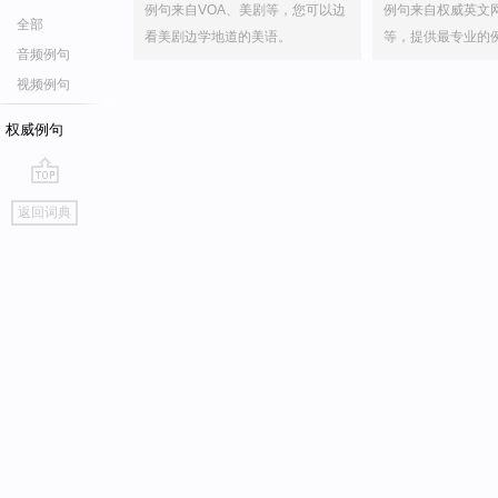
例句来自VOA、美剧等，您可以边
例句来自权威英文
全部
看美剧边学地道的美语。
等，提供最专业的
音频例句
视频例句
权威例句
go
返回词典
top