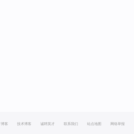
方博客
技术博客
诚聘英才
联系我们
站点地图
网络举报