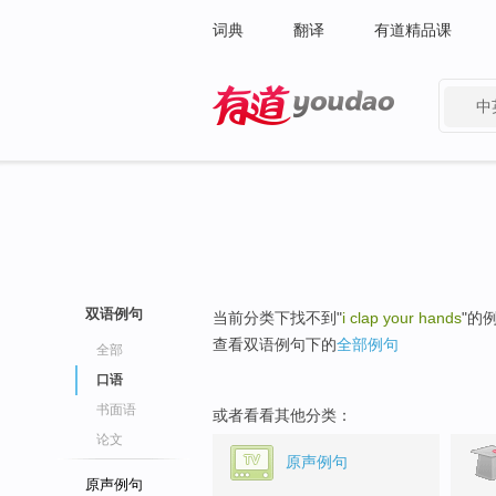
词典
翻译
有道精品课
中
有道 - 网易旗下搜索
双语例句
当前分类下找不到"
i clap your hands
"的
查看双语例句下的
全部例句
全部
口语
书面语
或者看看其他分类：
论文
原声例句
原声例句