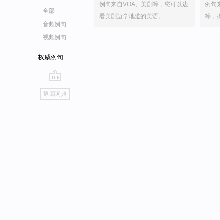
例句来自VOA、美剧等，您可以边
例句
全部
看美剧边学地道的美语。
等，
音频例句
视频例句
权威例句
go
返回词典
top